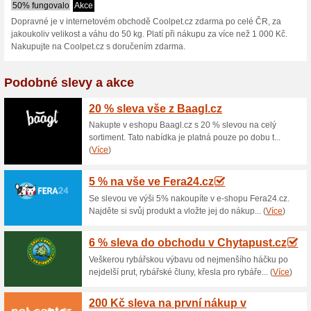
Coolpet.cz sle
1 aktuální nabídka
žádná sko
Zobrazení:
Hlasován
Pokračovat na
www.coolpe
Získávejte upozornění na no
kupóny do tohoto obchodu.
Př