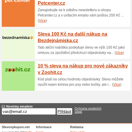
Aktuální slevy a akc
Doprava zdarma na C
50% fungovalo
Akce
Dopravné je v internetovém o
jakoukoliv velikost a váhu do 
Nakupujte na Coolpet.cz s d