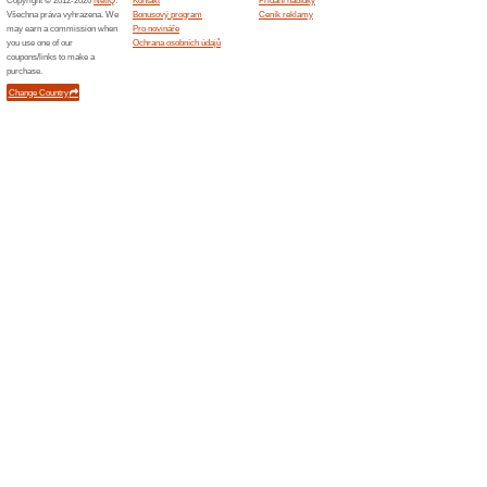
Podobné slevy a ak
20 % s
Nakupte 
sortiment
(
Více
)
5 % na