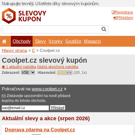
Nakupujte levněji. Ušetřet
Obchody
Slevy
Vz
Hlavní strana
>
C
> Coolpet