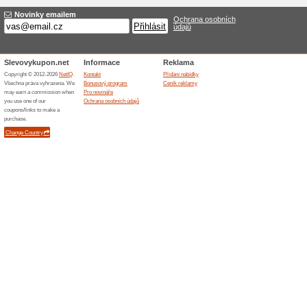
30 % sleva na vinylo
71% fungovalo
Akce
ZEBRA vinylový koberec Grey 
353 Kč (původní cena 2 690 Kč
do vyprodání zásob nebo odv
Podobné slevy a ak