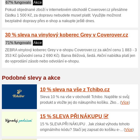
Coverover.cz s
2 aktuální nabídky
žádná sko
Zobrazení:
Hlasován
Pokračovat na
www.cover
Získávejte upozornění na no
kupóny do tohoto obchodu.
Př