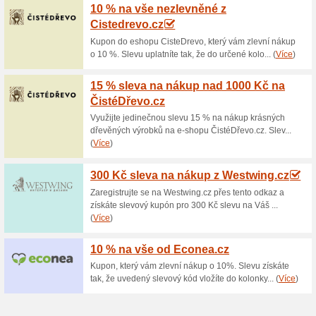
Aktuální slevy a akc
Doprava zdarma nad 
67% fungovalo
Akce
Pokud objednané zboží v int
částku 1 500 Kč, za dopravu n
bezplatné dopravy přes e-sho