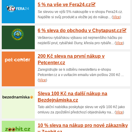
Aktuální slevy a akc
Sleva na brašnu SP
100% fungovalo
Akce
Brašna SPORT ARSENAL Art.50
Cyklo-Slachta.cz se slevou. S
vodovzdorná (ne vodotěsná), 