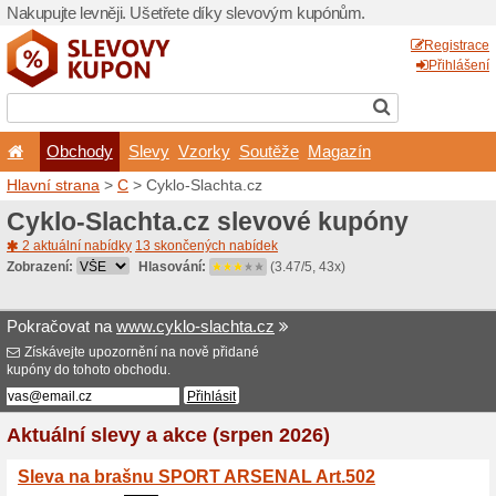
Nakupujte levněji. Ušetřet
Obchody
Slevy
Vz
Hlavní strana
>
C
> Cyklo-S