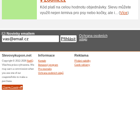
Sleva na Gripy PRO
Slachta.cz
100% fungovalo
Akce
Gripy PROFIL SGR001 NBR 13
slevou. Vnější průměr madel:
zátek: 36 g, hustota pěny, ba
Skončené nabídky... (13x)