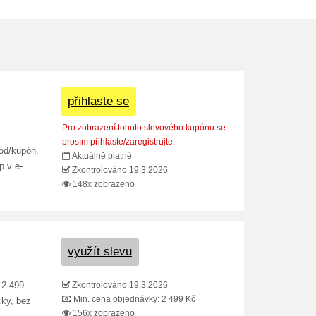
přihlaste se
Pro zobrazení tohoto slevového kupónu se
prosím přihlaste/zaregistrujte.
ód/kupón.
Aktuálně platné
p v e-
Zkontrolováno 19.3.2026
148x zobrazeno
využít slevu
Zkontrolováno 19.3.2026
 2 499
Min. cena objednávky: 2 499 Kč
cky, bez
156x zobrazeno