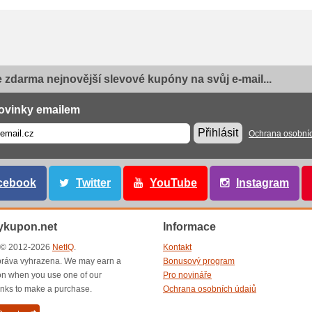
e zdarma nejnovější slevové kupóny na svůj e-mail...
ovinky emailem
Přihlásit
Ochrana osobní
cebook
Twitter
YouTube
Instagram
ykupon.net
Informace
t © 2012-2026
NetIQ
.
Kontakt
ráva vyhrazena. We may earn a
Bonusový program
n when you use one of our
Pro novináře
inks to make a purchase.
Ochrana osobních údajů