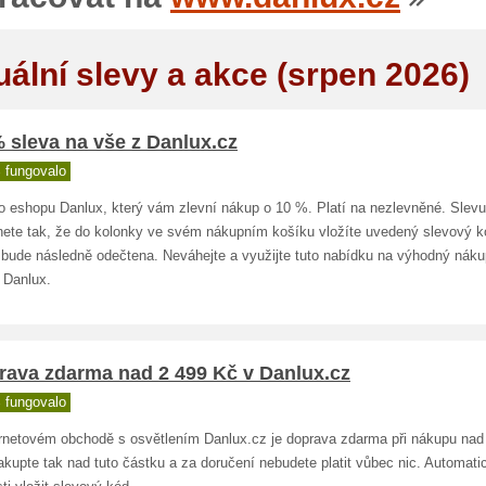
uální slevy a akce (srpen 2026)
 sleva na vše z Danlux.cz
 fungovalo
o eshopu Danlux, který vám zlevní nákup o 10 %. Platí na nezlevněné. Slevu
nete tak, že do kolonky ve svém nákupním košíku vložíte uvedený slevový k
 bude následně odečtena. Neváhejte a využijte tuto nabídku na výhodný náku
 Danlux.
rava zdarma nad 2 499 Kč v Danlux.cz
 fungovalo
ernetovém obchodě s osvětlením Danlux.cz je doprava zdarma při nákupu nad
kupte tak nad tuto částku a za doručení nebudete platit vůbec nic. Automati