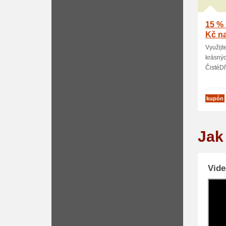
15 % 
Kč na
Využijt
krásný
ČistéDře
kupón
Jak
Vid