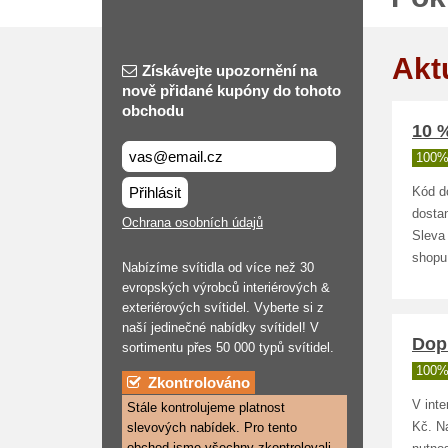
Akt
Získávejte upozornění na
nově přidané kupóny do tohoto
obchodu
10 %
100%
Přihlásit
Kód d
dosta
Ochrana osobních údajů
Sleva
shopu
Nabízíme svítidla od více než 30
evropských výrobců interiérových &
exteriérových svítidel. Vyberte si z
naší jedinečné nabídky svítidel! V
Dop
sortimentu přes 50 000 typů svítidel.
100%
Zkontrolováno
V int
Stále kontrolujeme platnost
slevových nabídek. Pro tento
Kč. Na
obchod jsme všechny zkontrolovali