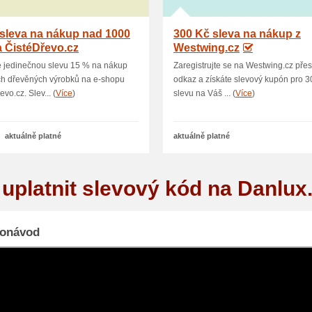
sleva na nákup nad 1000
300 Kč sleva na nákup z
 ČistéDřevo.cz
Westwing.cz
e jedinečnou slevu 15 % na nákup
Zaregistrujte se na Westwing.cz přes
ch dřevěných výrobků na e-shopu
odkaz a získáte slevový kupón pro 3
vo.cz. Slev... (
Více
)
slevu na Váš ... (
Více
)
aktuálně platné
aktuálně platné
 uplatnit slevový kód na Danlux
eonávod