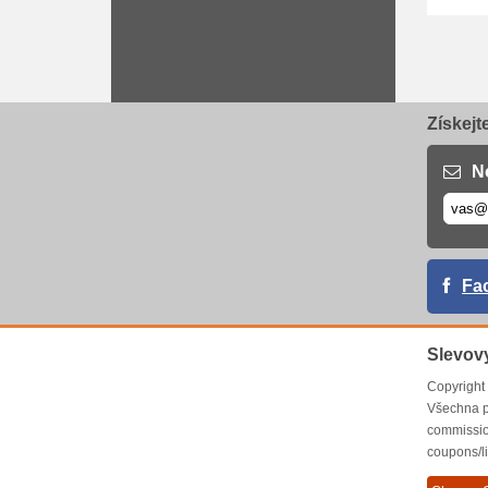
Získejt
N
Fa
Slevov
Copyrigh
Všechna p
commissio
coupons/l