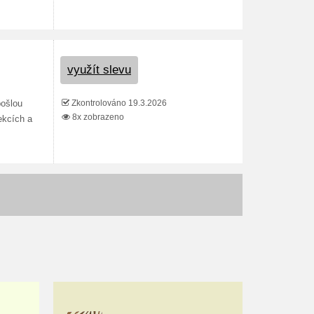
využít slevu
Zkontrolováno 19.3.2026
pošlou
8x zobrazeno
ekcích a