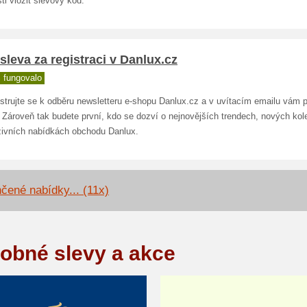
ti vložit slevový kód.
sleva za registraci v Danlux.cz
 fungovalo
strujte se k odběru newsletteru e-shopu Danlux.cz a v uvítacím emailu vám 
 Zároveň tak budete první, kdo se dozví o nejnovějších trendech, nových kol
zivních nabídkách obchodu Danlux.
čené nabídky... (11x)
obné slevy a akce