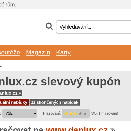
upónům.
Soutěže
Magazín
Karty
cz
nlux.cz slevový kupón
nlux.cz
uální nabídky
11 skončených nabídek
:
Hlasování:
(3/5, 1 hlasování)
račovat na
www.danlux.cz