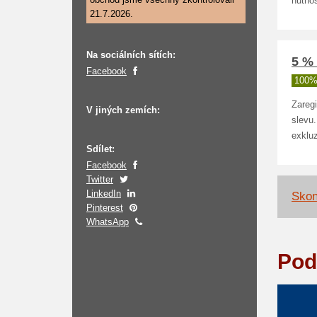
nutnos
21.7.2026.
Na sociálních sítích:
5 % 
Facebook
100%
Zaregi
V jiných zemích:
slevu.
exklu
Sdílet:
Facebook
Twitter
LinkedIn
Skon
Pinterest
WhatsApp
Pod