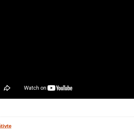
tivte