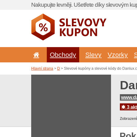
Nakupujte levněji. Ušetřete díky slevovým k
Obchody
Slevy
Vzorky
Hlavní strana
>
D
> Slevové kupóny a slevové kódy do Danlux.
Da
www.da
3 akt
Zobrazení
Pok