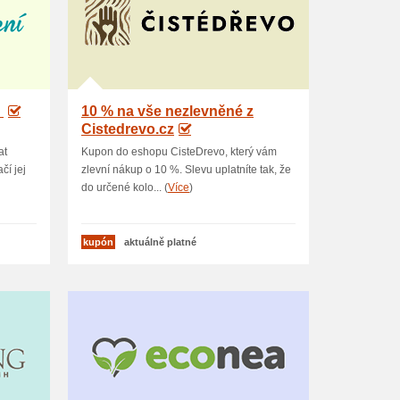
U
10 % na vše nezlevněné z
Cistedrevo.cz
at
Kupon do eshopu CisteDrevo, který vám
čí jej
zlevní nákup o 10 %. Slevu uplatníte tak, že
do určené kolo... (
Více
)
kupón
aktuálně platné