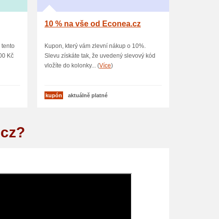
10 % na vše od Econea.cz
 tento
Kupon, který vám zlevní nákup o 10%.
00 Kč
Slevu získáte tak, že uvedený slevový kód
vložíte do kolonky... (
Více
)
kupón
aktuálně platné
.cz?