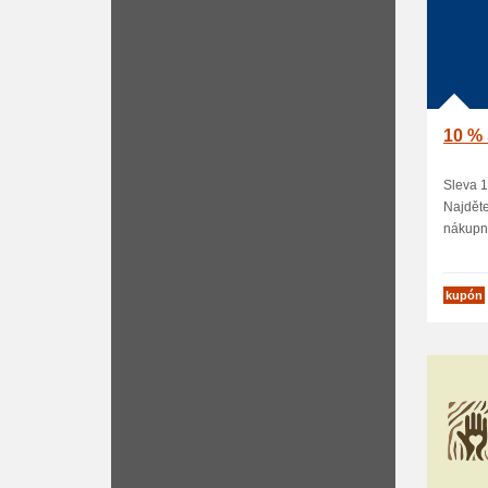
10 % 
Sleva 1
Najděte
nákupní
kupón