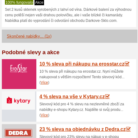
Darkove-Sklo.c
1 aktuální nabídka
1 skončen
Zobrazení:
Hlasován
Pokračovat na
www.darko
Získávejte upozornění na no
kupóny do tohoto obchodu.
Př