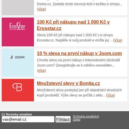
Aktuální slevy a akc
Dárková sada sklenek
100% fungovalo
Akce
Set 2 kusů sklenek vyrobenýc
cenu potěší nejen vaši drahou 
Nabídka platí do vyprodání č