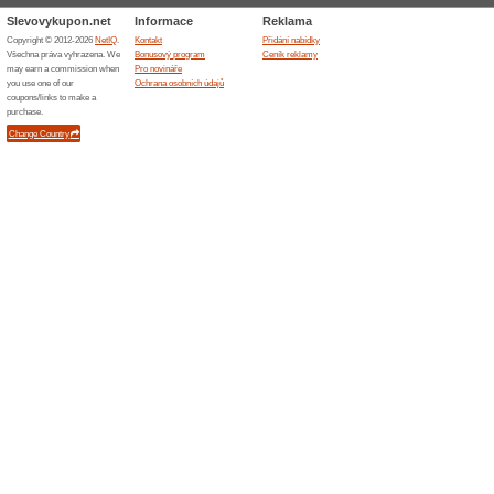
Skončené nabídky... (1x)
Podobné slevy a ak
10 % s
10 % slev
nakupovat
(
Více
)