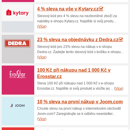
Aktuální slevy a akc
Doprava zdarma na D
100% fungovalo
Akce
Objednejte si zboží v interne
000 Kč a nebudete muset plati
dopravy přes e-shop a nakupte
objednávky.