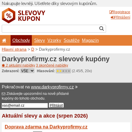
Nakupujte levněji. Ušetřet
Obchody
Slevy
Vz
Hlavní strana
>
D
> Darkypr