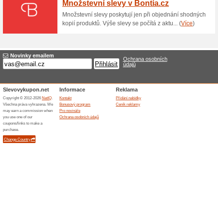
Dárkový balíček na m
100% fungovalo
Akce
V Darkyprofirmy.cz Vám vytvoř
chcete obdarovat obchodní p
balíčků přidat Vaši vizitku. V 
produktů dle Vašich představ.