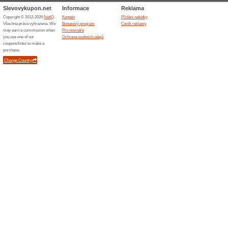
Ravensburger, Dino nebo různ
a koše, provázky a mašle od 
Podobné slevy a ak
10 % s
Sleva 10 
produkt a