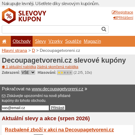
Nakupujte levněji. Ušetřet
Obchody
Slevy
Vz
Hlavní strana
>
D
> Decoup