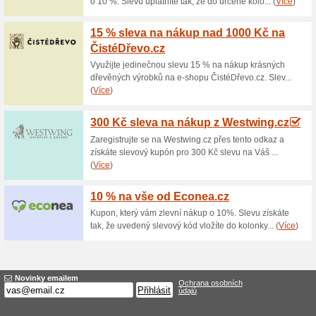
Aktuální slevy a akc
Rozbalené zboží v ak
100% fungovalo
Akce
Na Decoupagetvoreni.cz koupít
produkty takzvané 2. jakosti k p
případ na Decoupagetvoreni.c
přesouvám je do použitého zbo