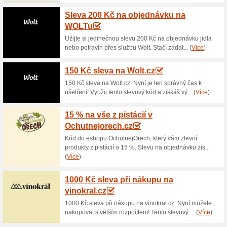
Aktuální slevy a akc
Jen 350 Kč za ŠAT
100% fungovalo
Akce
ŠATY SVĚTLE LOSOSOVÉ VZO
Dederona.cz za 350 Kč. Elega
rukávem v moderním střihu Cas
Polyamid.