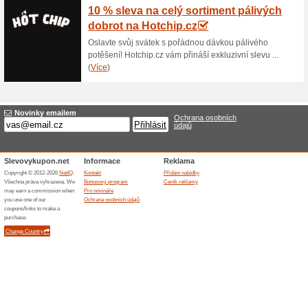
Doprava zdarma na D
100% fungovalo
Akce
Nakupte na Dederona.cz nad 2
stránkách Dederona.cz najdet
a pokračovací mléka, prací a či
potraviny, bezlepkové potravi
party, povlečení, hračky, vše 