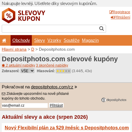
Nakupujte levněji. Ušetřet
Obchody
Slevy
Vz
Hlavní strana
>
D
> Deposi