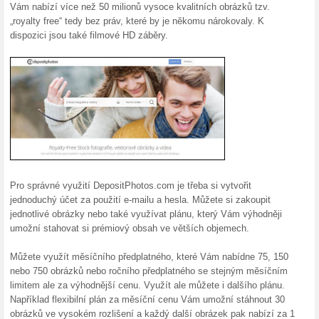
Aktuální slevy a akc
Nový Flexibilní plán
100% fungovalo
Akce
Objevte webovou stránku se sto
stock obrázky, záběry ve vyso
nový Flexibilní plán za $29 /mě