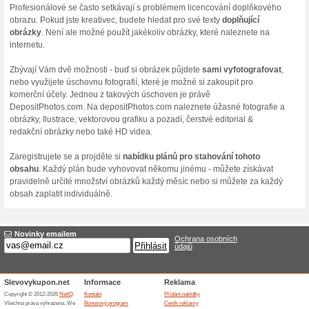
Pro správné využití DepositP
jednoduchý účet za použití 
jednotlivé obrázky nebo tak
umožní stahovat si prémiov