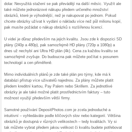
Stock soubory týdne
100% fungovalo
Akce
Zaregistrujte se a získejte sto
zdarma. Vyplatí se tak průběž
některá z těchto bezplatných f
Skončené nabídky... (3x)