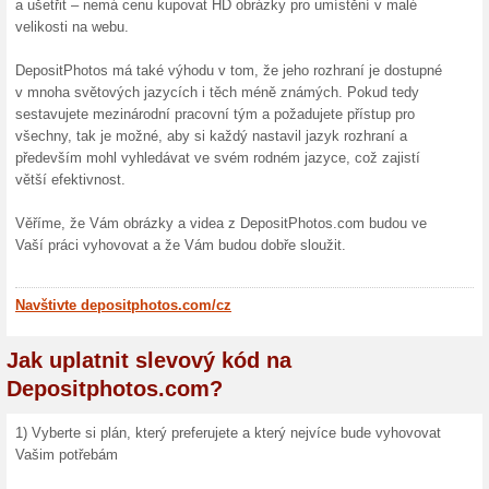
Více o Depositph
Nakupování na Depositpho
Mnoho lidí v tvůrčí branži n
své texty nebo výtvory dopln
jak v tu chvíli získat jinak, 
nejsou vázány právy. Proto 