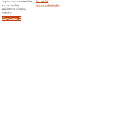
Můžete využít měsíčního př
nebo 750 obrázků nebo ročn
limitem ale za výhodnější ce
Například flexibilní plán z
obrázků ve vysokém rozlišen
dolar. Nevyužitá stažení se 
také můžete jednorázové n
obrázků, které je výhodnějš
chcete obrázky užívat k vydá