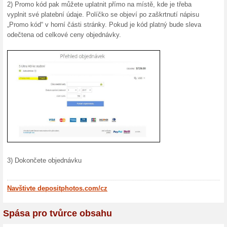
Vám nabízí více než 50 mili
„royalty free“ tedy bez práv
dispozici jsou také filmové 