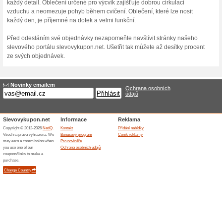
Podobné slevy a ak
20 % s
Nakupte 
sortiment
(
Více
)