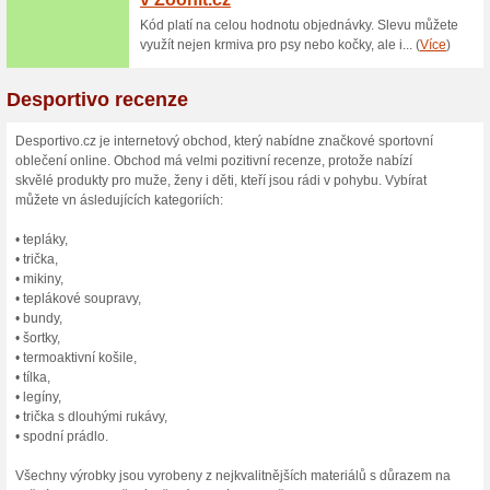
Doprava zdarma nad 2
80% fungovalo
Akce
Naplňte nákupní košík v inte
500 Kč a za dopravu nebudete
dopravu v obchodě Desportivo
Skončené nabídky... (6x)