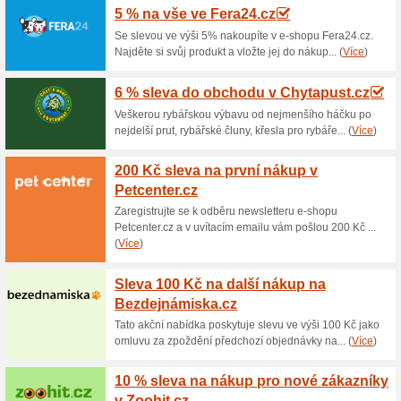
Aktuální slevy a akc
20 % sleva na dámsk
Dcesportivo.cz
71% fungovalo
Akce
Dámské legíny Reebok Wor M
Dcesportivo.cz za akční cenu
platí jen do vyprodání zásob 