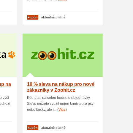
kupón
aktuálně platné
up na
10 % sleva na nákup pro nové
zákazníky v Zoohit.cz
e výši
Kód platí na celou hodnotu objednávky.
dchozí
Slevu můžete využít nejen krmiva pro psy
nebo kočky, ale i... (
Více
)
kupón
aktuálně platné