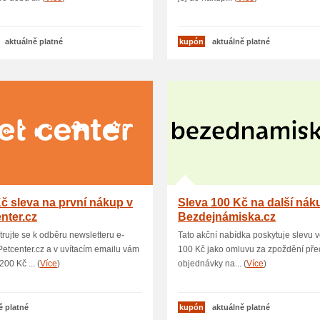
aktuálně platné
kupón
aktuálně platné
č sleva na první nákup v
Sleva 100 Kč na další nák
nter.cz
Bezdejnámiska.cz
trujte se k odběru newsletteru e-
Tato akční nabídka poskytuje slevu v
etcenter.cz a v uvítacím emailu vám
100 Kč jako omluvu za zpoždění pře
00 Kč ... (
Více
)
objednávky na... (
Více
)
ě platné
kupón
aktuálně platné