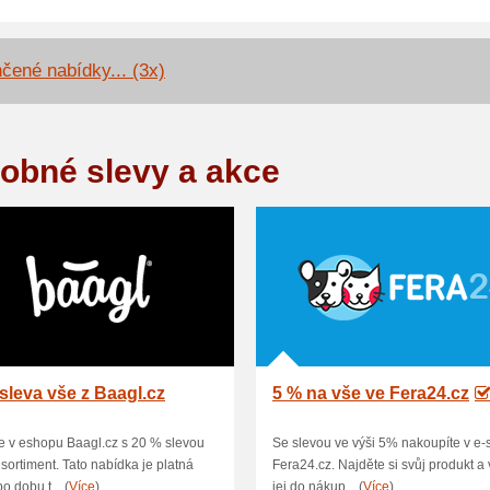
čené nabídky... (3x)
obné slevy a akce
sleva vše z Baagl.cz
5 % na vše ve Fera24.cz
 v eshopu Baagl.cz s 20 % slevou
Se slevou ve výši 5% nakoupíte v e
 sortiment. Tato nabídka je platná
Fera24.cz. Najděte si svůj produkt a 
o dobu t... (
Více
)
jej do nákup... (
Více
)