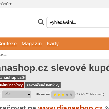
upónům.
Soutěže
Magazín
Karty
op.cz
anashop.cz slevové kup
ianashop.cz
uální nabídky
3 skončené nabídky
:
Hlasování:
(2.92/5, 25 hlasování)
račovat na
www.dianashop.cz