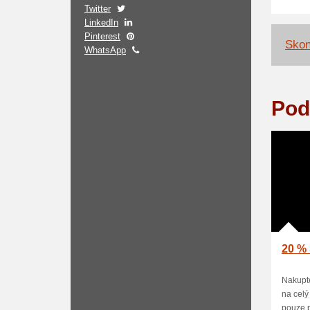
Twitter
LinkedIn
Pinterest
Skon
WhatsApp
Pod
20 % 
Nakupte
na celý
pouze p