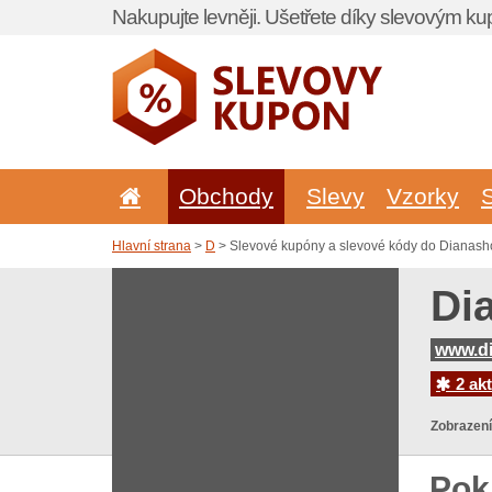
Nakupujte levněji. Ušetřete díky slevovým k
Obchody
Slevy
Vzorky
Hlavní strana
>
D
> Slevové kupóny a slevové kódy do Dianash
Di
www.d
2 akt
Zobrazení
Pok