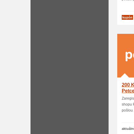
kupón
200 K
Petce
Zaregis
shopu P
pošlou 2
aktuáln