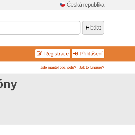
Česká republika
Hledat
Registrace
Přihlášení
Jste majitel obchodu?
Jak to funguje?
óny