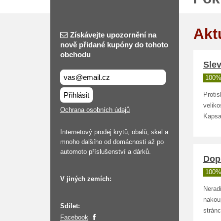
Akt
Získávejte upozornění na
nově přidané kupóny do tohoto
obchodu
Slev
100%
Přihlásit
Proti
veliko
Ochrana osobních údajů
Kapsa
Internetový prodej krytů, obalů, skel a
mnoho dalšího od domácnosti až po
automoto příslušenství a dárků.
Dop
100%
V jiných zemích:
Nerad
nakou
Sdílet:
strán
Facebook