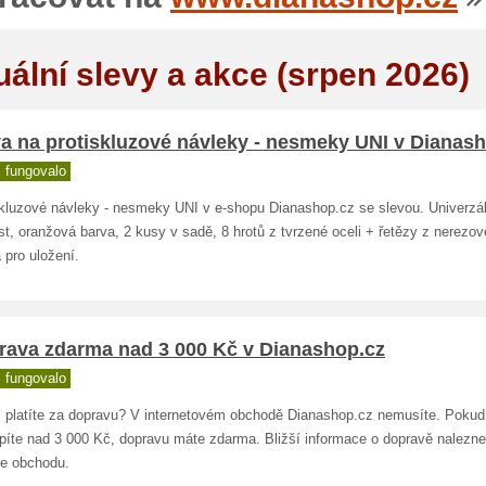
uální slevy a akce (srpen 2026)
a na protiskluzové návleky - nesmeky UNI v Dianas
 fungovalo
skluzové návleky - nesmeky UNI v e-shopu Dianashop.cz se slevou. Univerzál
st, oranžová barva, 2 kusy v sadě, 8 hrotů z tvrzené oceli + řetězy z nerezové
 pro uložení.
rava zdarma nad 3 000 Kč v Dianashop.cz
 fungovalo
i platíte za dopravu? V internetovém obchodě Dianashop.cz nemusíte. Pokud
píte nad 3 000 Kč, dopravu máte zdarma. Bližší informace o dopravě nalezne
ce obchodu.