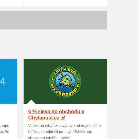
6 % sleva do obchodu v
Chytapust.cz
-shopu
Veškerou rybářskou výbavu od nejmenšího
vložte
háčku po nejdelší prut, rybářské čluny,
křesla pro rybáře... (
Více
)