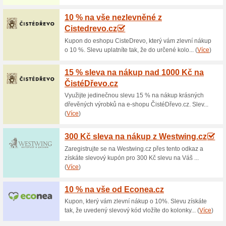
Aktuální slevy a akc
Doprava zdarma při 
Districhem.eu
100% fungovalo
Akce
Využijte v internetovém obch
objednávka přesáhne částku 1
Bližší informace o dopravě na