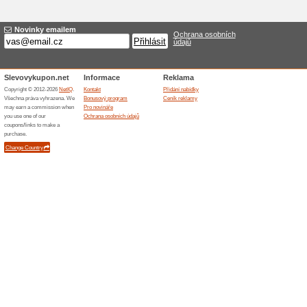
Sada SPECIALCHEM na
100% fungovalo
Akce
Přípravek na čištění všech dr
břidlice. Impregnace pro hydr
informace o výrobcích nalezne