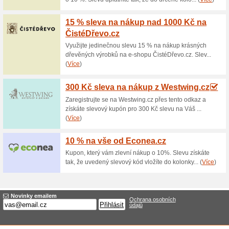
Aktuální slevy a akc
Doprava zdarma nad 
100% fungovalo
Akce
Nakupte v internetovém obcho
doručení budete mít zdarma. 
a nakupte ještě dnes. Rychlá 