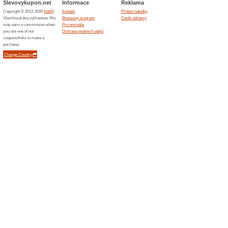
Skončené nabídky... (1x)
Podobné slevy a ak
10 % s
Sleva 10 
produkt a