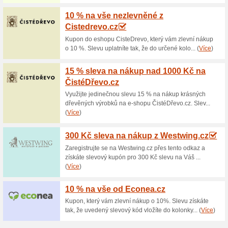
Aktuální slevy a akc
Doprava zdarma nad 
68% fungovalo
Akce
Při nákupu nad 1 000 € nebo
je doprava zdarma, tím páde
možný také osobní odběr: Ško