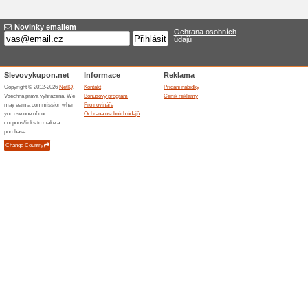
Sleva na jezírkové če
60% fungovalo
Akce
Jezírkové čerpadlo Aquacup 
cena 4 342 Kč). Optimální pomě
OMEGA zajistí křišťálově čistou
do vyprodání zásob nebo odv
Podobné slevy a ak