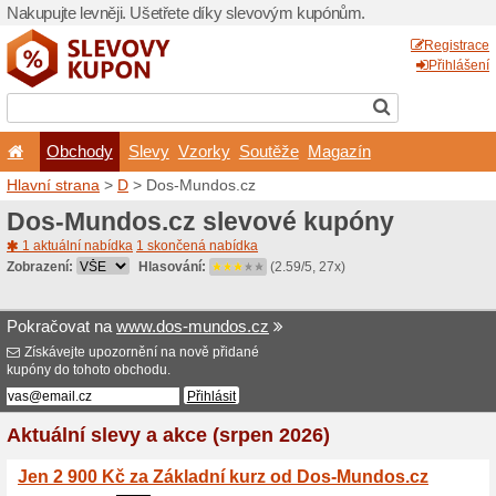
Nakupujte levněji. Ušetřet
Obchody
Slevy
Vz
Hlavní strana
>
D
> Dos-Mu