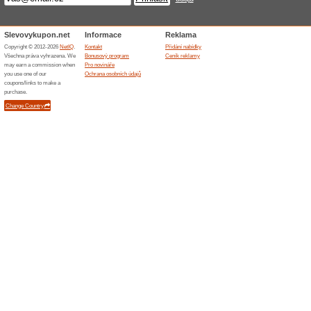
Skončené nabídky... (1x)
Podobné slevy a ak
15 % s
Získejte 
shopu Griz