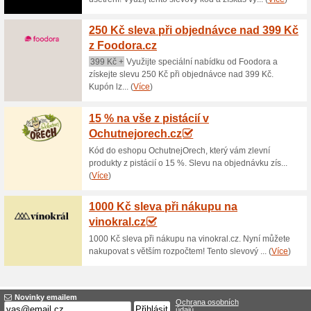
Aktuální slevy a akc
Jen 2 900 Kč za Zákl
65% fungovalo
Akce
Na základě objednávky získát
individuálně. Náročnost: Pro z
hodiny. Počet účastníků: maxi