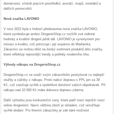
100% fungovalo
Akce
Pokud nakoupíte v interneto
dopravu budete mít zdarma. V
ušetřete. Bližší informace o 
Drogerieshop.cz.
Skončené nabídky... (4x)