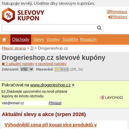
Nakupujte levněji. Ušetřet
Obchody
Slevy
Vz
Hlavní strana
>
D
> Droger