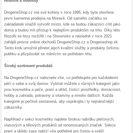
kuse, ale i po celých baleních
Dárek zdarma od Dro
100% fungovalo
Akce
Pokud objednáte v interneto
Kč, k objednávce přidávají ma
rozdání nebo odvolání e-shop
Doprava zdarma při n