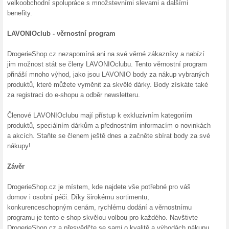
Více o Drogeriesh
Nakupování na Drogeriesho
Pokud hledáte spolehlivý a 
drogerií, DrogerieShop.cz je
rozsáhlý sortiment kvalitníc
historií plnou rodinných hod
sami, proč je DrogerieShop.