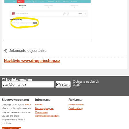
Historie a hodnoty
DrogerieShop.cz má své koř
první kamenná prodejna na
zakladatelé snažili vytvořit 