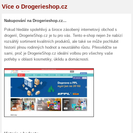
Aktuální slevy a akc
Výhodnější cena při 
Drogerieshop.cz
100% fungovalo
Akce
Při koupi více produktů z ob
propočítá Výhodnější cena. U