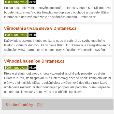
Drstanek.cz sl
3 aktuální nabídky
2 skončen
Zobrazení:
Hlasován
Pokračovat na
www.drsta
Získávejte upozornění na no
kupóny do tohoto obchodu.
Př