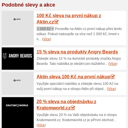
Aktuální slevy a akc
Dopava zdarma nad 2
100% fungovalo
Akce
Pokud nakoupíte v internetov
budete mít zdarma. Využije be
informace o dopravě naleznet