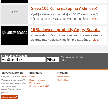
Věrnostní a trvalá sl
100% fungovalo
Akce
Každý kdo si zakoupil klubovo
telefonu virtuální klubovou ka
stránkách www.guareta.cz se 
Výhodná balení od D
100% fungovalo
Akce