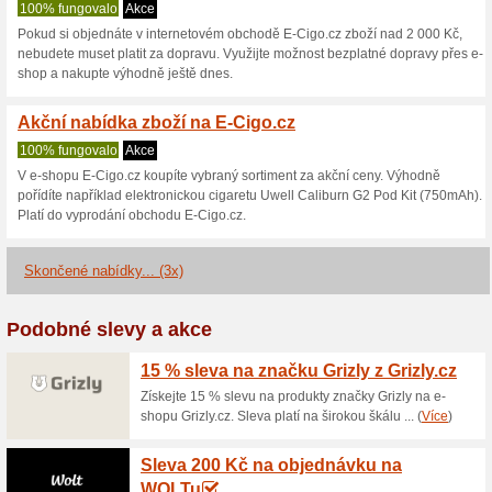
E-Cigo.cz slev
2 aktuální nabídky
3 skončen
Zobrazení:
Hlasován
Pokračovat na
www.e-cigo
Získávejte upozornění na no
kupóny do tohoto obchodu.
Př