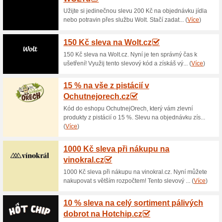
Aktuální slevy a akc
Doprava zdarma nad 2
100% fungovalo
Akce
Pokud si objednáte v interne
nebudete muset platit za dopr
shop a nakupte výhodně ještě