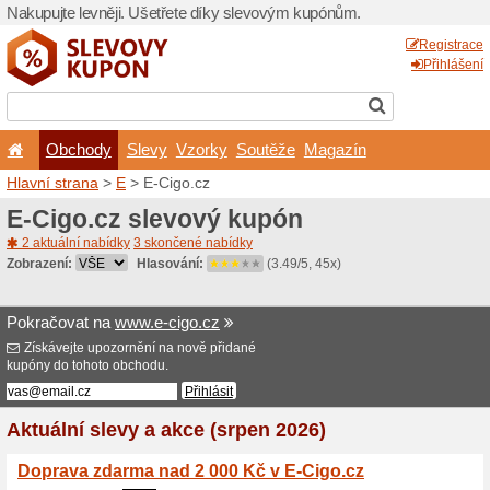
Nakupujte levněji. Ušetřet
Obchody
Slevy
Vz
Hlavní strana
>
E
> E-Cigo.