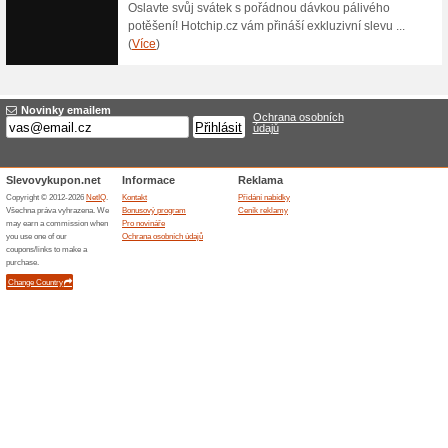
Akční nabídka zboží 
100% fungovalo
Akce
V e-shopu E-Cigo.cz koupíte 
pořídíte například elektronic
Platí do vyprodání obchodu E-
Skončené nabídky... (3x)