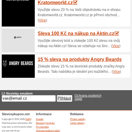
Sleva na první nákup
82% fungovalo
Akce
Chcete slevu na první nákup 
Zaregistrujte se k odběru new
výši 170 Kč. Navíc se jako prv
nákup je uplatnitelná při obj
Doprava zdarma nad 1