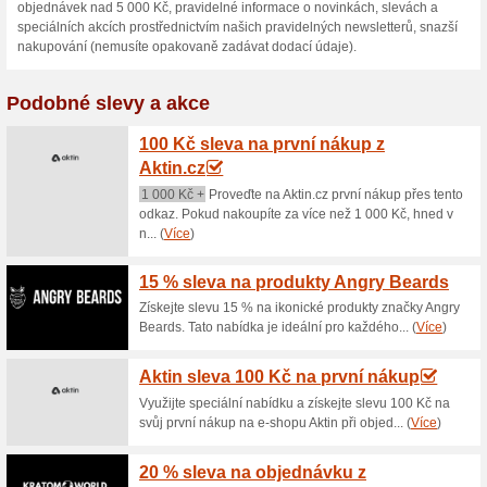
Aktuální slevy a akc
15 % sleva na vybrané
77% fungovalo
Kupón
Slevu získáte tak, že v nákupn
Vložte slevový kód“ a sleva s
slevu na nákup v internetovém