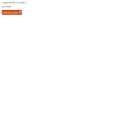
77% fungovalo
Akce
Objednejte si v internetovém 
nebudete muset platit za dopr
shopu a nakupte výhodně ješt
Výhody klubu Ecce Vi
68% fungovalo
Akce
Sleva 5% na nákup, jednorázo