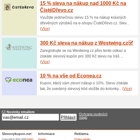
Aktuální slevy a akc
Tištěný katalog Eko
100% fungovalo
Zdarma
Objednejte si na Ekonomicke-
Ekonomické stavby. Přijde Vá
Ekonomicke-Stavby.cz, to je n
více než 200 typových řešení.