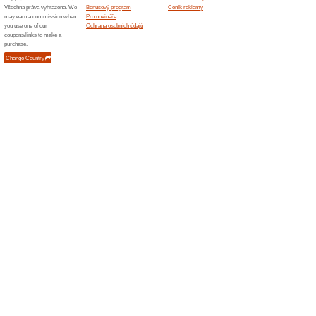
Podobné slevy a ak
10 % s
Sleva 10 
produkt a
15 % 