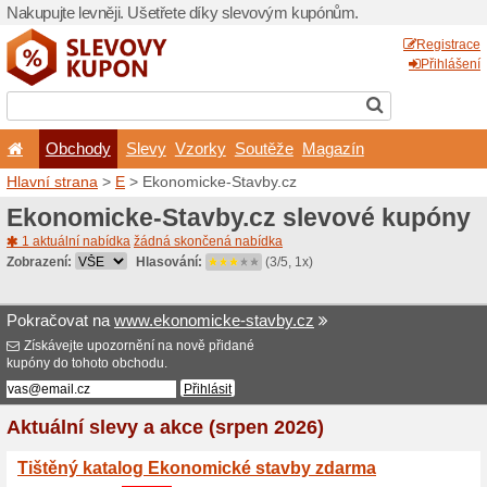
Nakupujte levněji. Ušetřet
Obchody
Slevy
Vz
Hlavní strana
>
E
> Ekonom