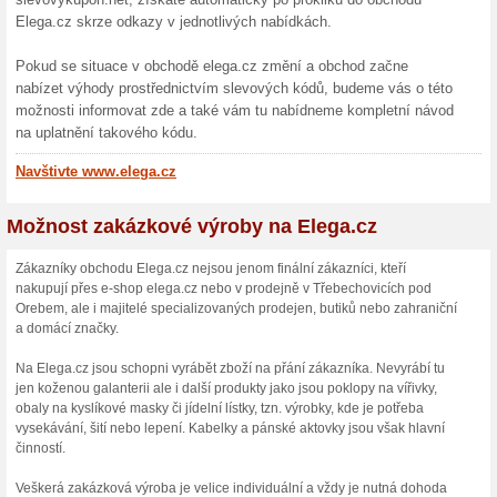
shopu a nakupte výhodně ješt
Sleva za registraci v 
100% fungovalo
Akce
Zaregistrujte se k odběru new
vám pošlou slevu. Zároveň tak
trendech, nových kolekcích a