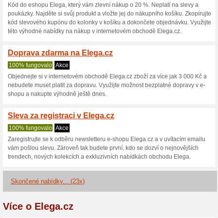
Aktuální slevy a akc
15 % na nákup v Eleg
100% fungovalo
Kupón
Kód do eshopu Elega, který vá
poukázky. Slevu uplatníte tak
správně vyplníte slevový kód/
tlačítkem Vložit. Nakupte výh