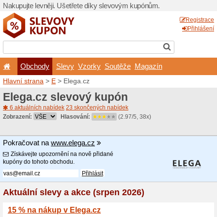
Nakupujte levněji. Ušetřet
Obchody
Slevy
Vz
Hlavní strana
>
E
> Elega.c