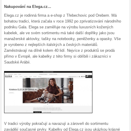
30 % sleva na Elega.
100% fungovalo
Kupón
30 % sleva na psaníčka SNAP
objednávku získáte tak, že do
potvrdíte tlačítkem Vložit. Na
obchodě.