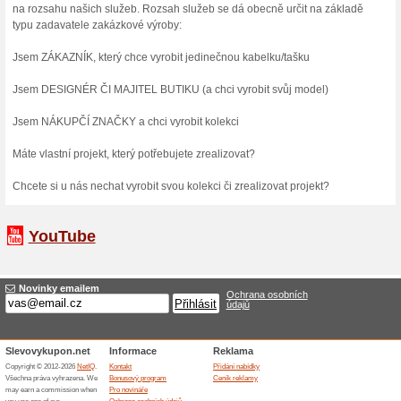
Skončené nabídky... (23x)
Více o Elega.cz
Nakupování na Elega.cz...
Elega.cz je rodinná firma a
bohatou tradici, která začal