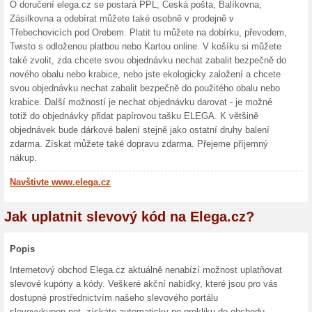
Kód do eshopu Elega, který vá
poukázky. Najděte si svůj prod
kód slevového kupónu do kolo
této výhodné nabídky na náku
Doprava zdarma na E
100% fungovalo
Akce
Objednejte si v internetovém 
nebudete muset platit za dopr