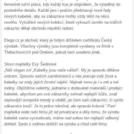
20 % na vše v Elega.
100% fungovalo
Kupón
Kód do eshopu Elega, který v
nákupního košíku uvedený slev
nabídky na nákup v interneto
20 % na nákup v Eleg
100% fungovalo
Kupón