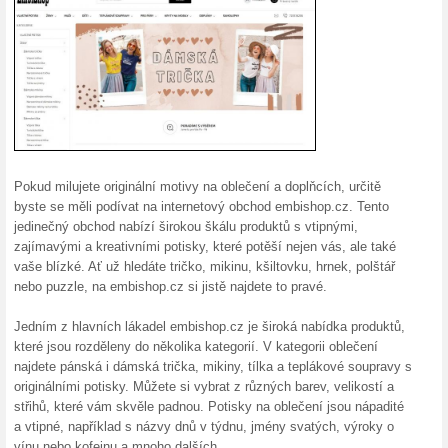
Aktuální slevy a akc
10 % sleva za registr
100% fungovalo
Akce
Zaregistrujte se k odběru new
emailu vám pošlou slevu. Záro
nejnovějších trendech, novýc
Embishop.