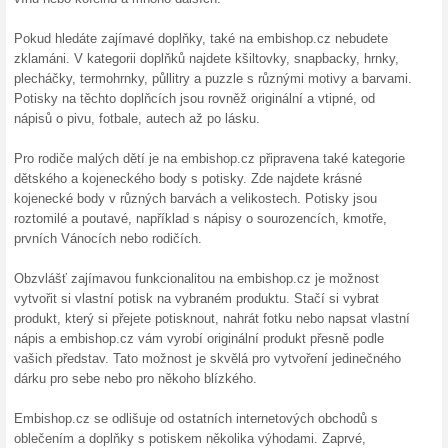
Doprava zdarma na 
100% fungovalo
Akce
Nakupte v internetovém obcho
doručení budete mít zdarma. 
Embishop.cz a nakupte ještě 
Skončené nabídky... (8x)