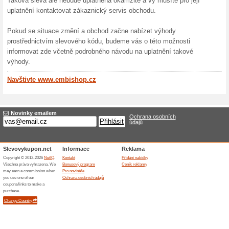
Pokud milujete originální mo
byste se měli podívat na in
jedinečný obchod nabízí šir
zajímavými a kreativními pot
vaše blízké. Ať už hledáte tr
nebo puzzle, na embishop.cz 
Jedním z hlavních lákadel e
které jsou rozděleny do někol