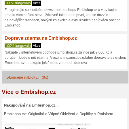
Embishop.cz sl
2 aktuální nabídky
8 skončen
Zobrazení:
Hlasován
Pokračovat na
www.embis
Získávejte upozornění na no
kupóny do tohoto obchodu.
Př