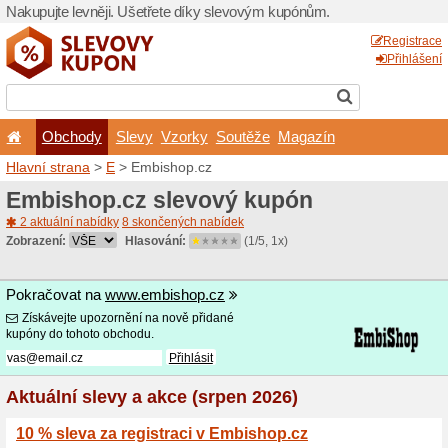
Nakupujte levněji. Ušetřet
Obchody
Slevy
Vz
Hlavní strana
>
E
> Embish