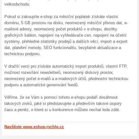
100% fungovalo
Akce
Vyzkoušejte nezávazně 15 denn
Teprve pak se rozhodnete, zd
informace naleznete na Eshop
Skončené nabídky... (3x)
Více o Eshop-Rych