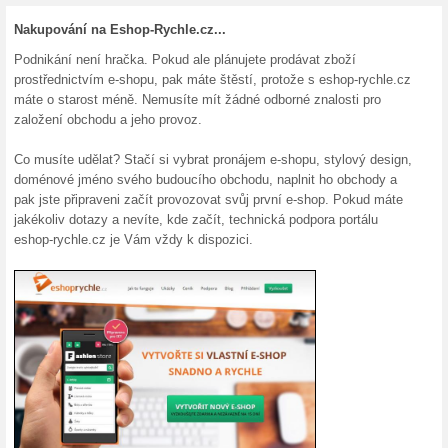
Aktuální slevy a akc
Plně vybavený on-lin
100% fungovalo
Akce
Jediné, co potřebujete pro váš
odhodlání pustit se do vlastní
ESHOPRYCHLE. Bližší info na