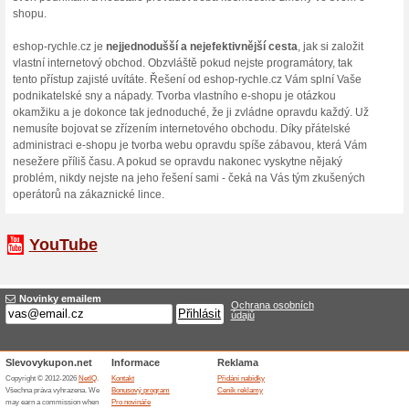
pak jste připraveni začít pr
jakékoliv dotazy a nevíte, k
eshop-rychle.cz je Vám vždy