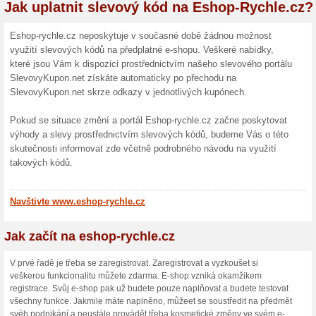
Nakupování na Eshop-Rych
Podnikání není hračka. Poku
prostřednictvím e-shopu, pa
máte o starost méně. Nemusí
založení obchodu a jeho pro
Co musíte udělat? Stačí si 
doménové jméno svého budo