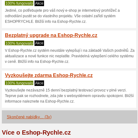
Eshop-Rychle.c
3 aktuální nabídky
3 skončen
Zobrazení:
Hlasován
Pokračovat na
www.eshop
Získávejte upozornění na no
kupóny do tohoto obchodu.
Př