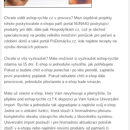
Bezplatný upgrade n
100% fungovalo
Akce
V Eshop-Rychle.cz systém neus
aktualizace a nové funkce nic
v ceně. Bližší info na Eshop-R
Vyzkoušejte zdarma 