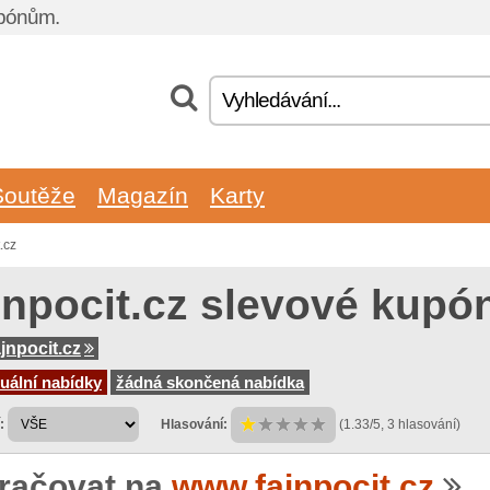
upónům.
Soutěže
Magazín
Karty
.cz
jnpocit.cz slevové kupó
jnpocit.cz
uální nabídky
žádná skončená nabídka
:
Hlasování:
(1.33/5, 3 hlasování)
račovat na
www.fajnpocit.cz