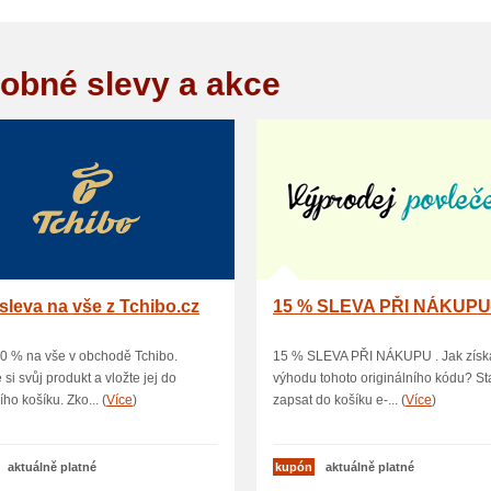
obné slevy a akce
sleva na vše z Tchibo.cz
15 % SLEVA PŘI NÁKUP
0 % na vše v obchodě Tchibo.
15 % SLEVA PŘI NÁKUPU . Jak získ
 si svůj produkt a vložte jej do
výhodu tohoto originálního kódu? Sta
ho košíku. Zko... (
Více
)
zapsat do košíku e-... (
Více
)
aktuálně platné
kupón
aktuálně platné