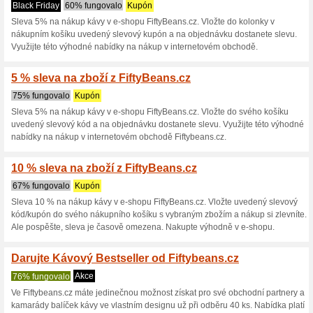
Fiftybeans.cz 
5 aktuálních nabídek
25 skon
Zobrazení:
Hlasován
Pokračovat na
fiftybeans.
Získávejte upozornění na no
kupóny do tohoto obchodu.
Př