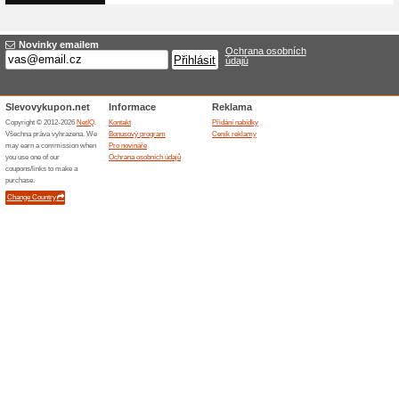
Sleva 10 % na nákup kávy v e
kód/kupón do svého nákupního
Ale pospěšte, sleva je časov
Darujte Kávový Bestse
76% fungovalo
Akce
Ve Fiftybeans.cz máte jedineč
kamarády balíček kávy ve vlas