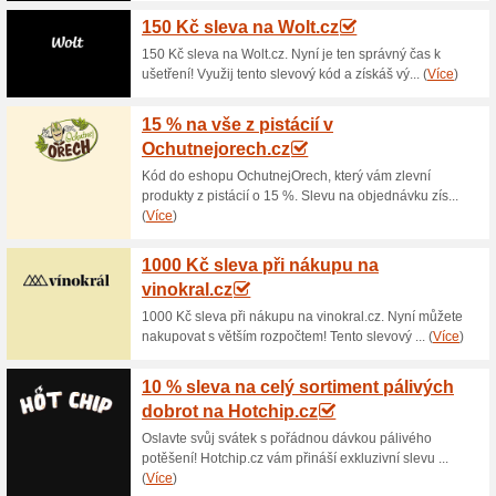
5 % sleva na zboží z 
75% fungovalo
Kupón
Sleva 5% na nákup kávy v e-s
uvedený slevový kód a na obj
nabídky na nákup v interneto
10 % sleva na zboží z
67% fungovalo
Kupón