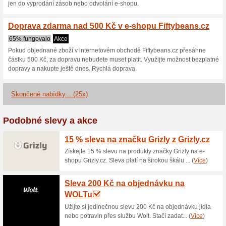
Aktuální slevy a akc
Black Friday: 5 % sle
Black Friday
60% fungovalo
Sleva 5% na nákup kávy v e-sh
nákupním košíku uvedený sle
Využijte této výhodné nabídk