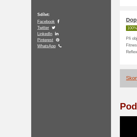
Sdílet:
Dop
Facebook
Twitter
100%
LinkedIn
Při o
Pinterest
Fitnes
WhatsApp
Refle
Skon
Pod