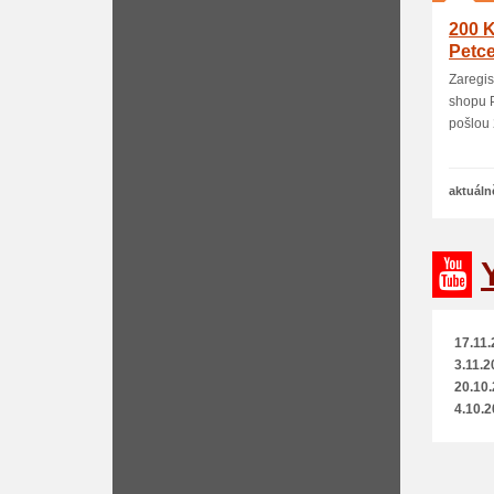
200 K
Petce
Zaregis
shopu P
pošlou 2
aktuáln
17.11.
3.11.2
20.10.
4.10.2