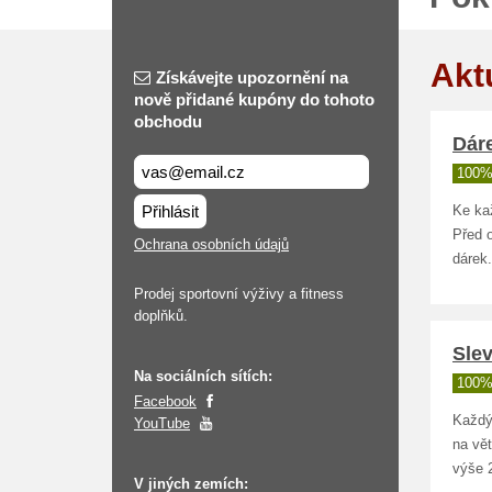
Akt
Získávejte upozornění na
nově přidané kupóny do tohoto
obchodu
Dár
100%
Přihlásit
Ke ka
Před o
Ochrana osobních údajů
dárek.
Prodej sportovní výživy a fitness
doplňků.
Slev
Na sociálních sítích:
100%
Facebook
Každý
YouTube
na vět
výše 
V jiných zemích: