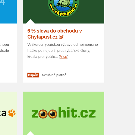
6 % sleva do obchodu v
Chytapust.cz
-shopu
Veškerou rybářskou výbavu od nejmenšího
vložte
háčku po nejdelší prut, rybářské čluny,
křesla pro rybáře... (
Více
)
kupón
aktuálně platné