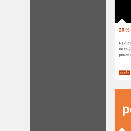
20 % 
Nakupte
na celý
pouze p
kupón