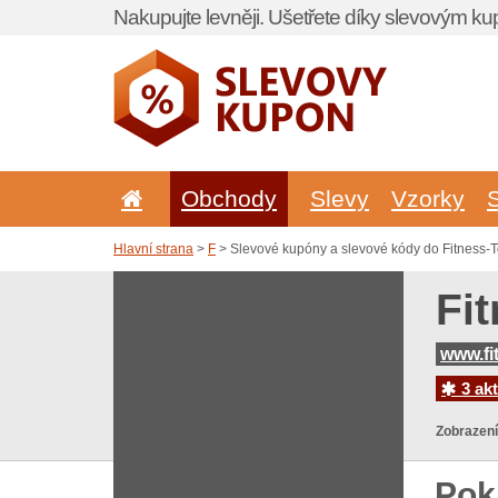
Nakupujte levněji. Ušetřete díky slevovým k
Obchody
Slevy
Vzorky
Hlavní strana
>
F
> Slevové kupóny a slevové kódy do Fitness-T
Fi
www.fi
3 akt
Zobrazení
Pok