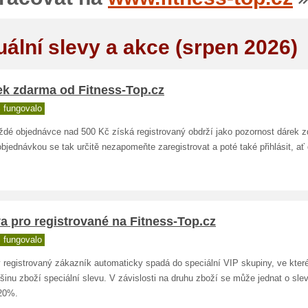
uální slevy a akce (srpen 2026)
ek zdarma od Fitness-Top.cz
 fungovalo
ždé objednávce nad 500 Kč získá registrovaný obdrží jako pozornost dárek 
bjednávkou se tak určitě nezapomeňte zaregistrovat a poté také přihlásit, ať
a pro registrované na Fitness-Top.cz
 fungovalo
 registrovaný zákazník automaticky spadá do speciální VIP skupiny, ve kter
šinu zboží speciální slevu. V závislosti na druhu zboží se může jednat o sle
20%.