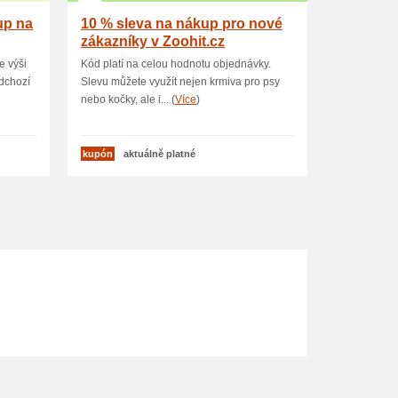
up na
10 % sleva na nákup pro nové
zákazníky v Zoohit.cz
e výši
Kód platí na celou hodnotu objednávky.
dchozí
Slevu můžete využít nejen krmiva pro psy
nebo kočky, ale i... (
Více
)
kupón
aktuálně platné