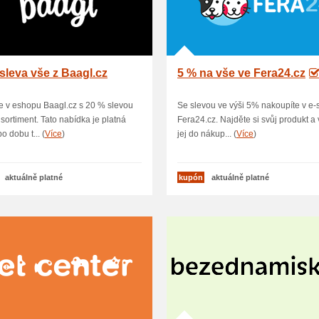
sleva vše z Baagl.cz
5 % na vše ve Fera24.cz
 v eshopu Baagl.cz s 20 % slevou
Se slevou ve výši 5% nakoupíte v e
 sortiment. Tato nabídka je platná
Fera24.cz. Najděte si svůj produkt a 
o dobu t... (
Více
)
jej do nákup... (
Více
)
aktuálně platné
kupón
aktuálně platné