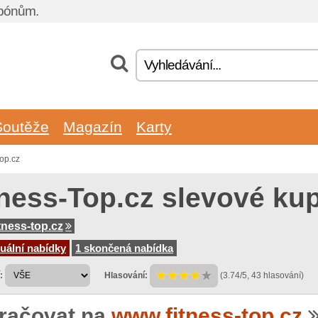
upónům.
Soutěže
Magazín
Karty
op.cz
tness-Top.cz slevové ku
tness-top.cz
uální nabídky
1 skončená nabídka
:
Hlasování:
(3.74/5, 43 hlasování)
račovat na
www.fitness-top.cz