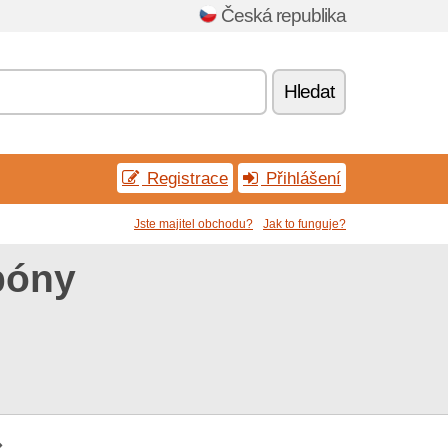
Česká republika
Hledat
Registrace
Přihlášení
Jste majitel obchodu?
Jak to funguje?
póny