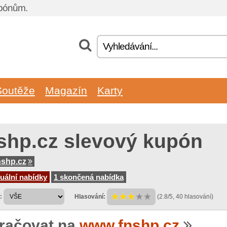
upónům.
Soutěže
Magazín
Karty
shp.cz slevový kupón
shp.cz
uální nabídky
1 skončená nabídka
:
Hlasování:
(2.8/5, 40 hlasování)
račovat na
www.fnshp.cz