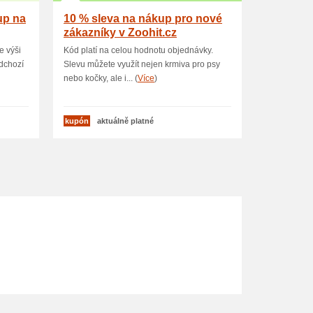
up na
10 % sleva na nákup pro nové
zákazníky v Zoohit.cz
e výši
Kód platí na celou hodnotu objednávky.
dchozí
Slevu můžete využít nejen krmiva pro psy
nebo kočky, ale i... (
Více
)
kupón
aktuálně platné