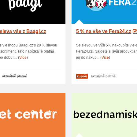
sleva vše z Baagl.cz
5 % na vše ve Fera24.cz
 v eshopu Baagl.cz s 20 % slevou
Se slevou ve výši 5% nakoupíte v e
 sortiment. Tato nabídka je platná
Fera24.cz. Najděte si svůj produkt a 
o dobu t... (
Více
)
jej do nákup... (
Více
)
aktuálně platné
kupón
aktuálně platné