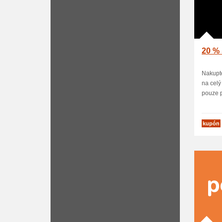
20 % 
Nakupte
na celý
pouze p
kupón