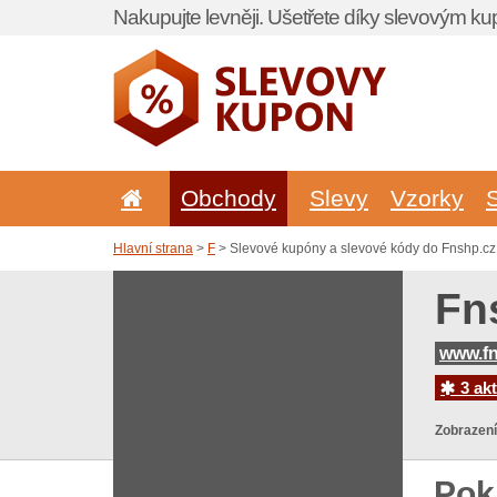
Nakupujte levněji. Ušetřete díky slevovým k
Obchody
Slevy
Vzorky
Hlavní strana
>
F
> Slevové kupóny a slevové kódy do Fnshp.cz
Fn
www.fn
3 akt
Zobrazení
Pok