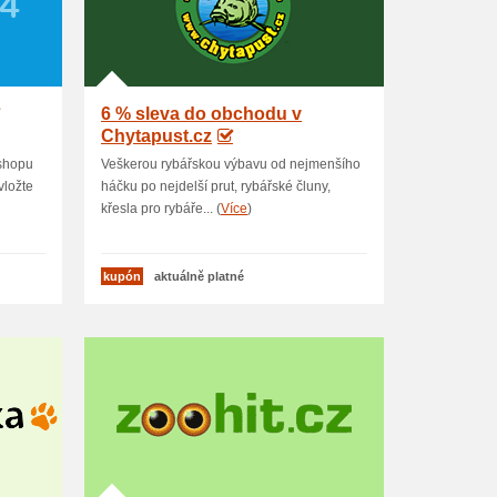
6 % sleva do obchodu v
Chytapust.cz
-shopu
Veškerou rybářskou výbavu od nejmenšího
vložte
háčku po nejdelší prut, rybářské čluny,
křesla pro rybáře... (
Více
)
kupón
aktuálně platné