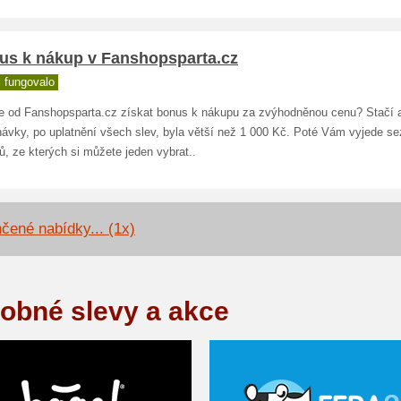
us k nákup v Fanshopsparta.cz
 fungovalo
e od Fanshopsparta.cz získat bonus k nákupu za zvýhodněnou cenu? Stačí 
návky, po uplatnění všech slev, byla větší než 1 000 Kč. Poté Vám vyjede s
, ze kterých si můžete jeden vybrat..
čené nabídky... (1x)
obné slevy a akce