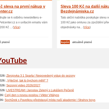
č sleva na první nákup v
Sleva 100 Kč na další nák
nter.cz
Bezdejnámiska.cz
trujte se k odběru newsletteru e-
Tato akční nabídka poskytuje slevu v
etcenter.cz a v uvítacím emailu vám
100 Kč jako omluvu za zpoždění pře
00 Kč ... (
Více
)
objednávky na... (
Více
)
ě platné
kupón
aktuálně platné
YouTube
026:
Zbrojovka 3:1 Sparta | Nepovedený vstup do sezony
026:
„Výtečné, tak to bychom měli!“ ?️
026:
Sezonní video 2026/2027
026:
LIVESTREAM | Jaroslav Zelený s Lukášem Pečeně
26:
Celý den s novou posilou | Viktor Vitályos
26:
Sochůrek s Pavelkou představují místa naší akademie | Strahov boys
026:
SESTŘIH | Bohemians - Sparta 2:0 | Proti klokanům dlouho v deseti ?