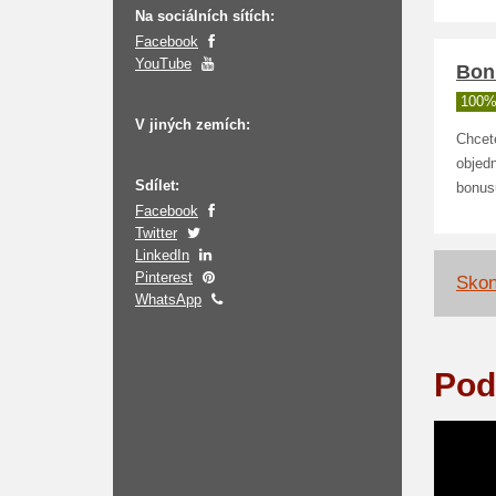
Na sociálních sítích:
Facebook
YouTube
Bon
100%
V jiných zemích:
Chcet
objed
Sdílet:
bonusů
Facebook
Twitter
LinkedIn
Pinterest
Skon
WhatsApp
Pod