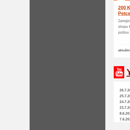
200 K
Petce
Zaregis
shopu P
pošlou 2
aktuáln
26.7.2
25.7.2
24.7.2
23.7.2
8.6.20
7.6.20
26.4.2