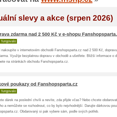
uální slevy a akce (srpen 2026)
rava zdarma nad 2 500 Kč v e-shopu Fanshopsparta
 fungovalo
 nakoupíte v internetovém obchodě Fanshopsparta.cz nad 2 500 Kč, dopravu
darma. Využije bezplatnou dopravu v obchodě a ušetřete. Bližší informace o 
nete na stránkách obchodu Fanshopsparta.cz.
kové poukazy od Fanshopsparta.cz
 fungovalo
te dárek na poslední chvíli a nevíte, zda přijde včas? Nebo chcete obdarova
ého a nemůžete se rozhodnout, co by bylo nejvhodnější. Darujte dárkovou po
opsparta.cz. Obdarovaný si pak vybere sám, podle svých potřeb.