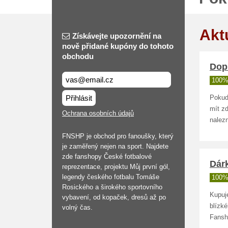
Akt
Získávejte upozornění na
nově přidané kupóny do tohoto
obchodu
Dop
100%
Přihlásit
Pokud
mít z
Ochrana osobních údajů
nalez
FNSHP je obchod pro fanoušky, který
je zaměřený nejen na sport. Najdete
zde fanshopy České fotbalové
Dár
reprezentace, projektu Můj první gól,
legendy českého fotbalu Tomáše
100%
Rosického a širokého sportovního
Kupuje
vybavení, od kopaček, dresů až po
blízk
volný čas.
Fansh