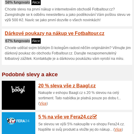
Fotbaltour.cz s
2 aktuální nabídky
žádná sko
Zobrazení:
Hlasován
Pokračovat na
www.fotbal
Získávejte upozornění na no
kupóny do tohoto obchodu.
Př