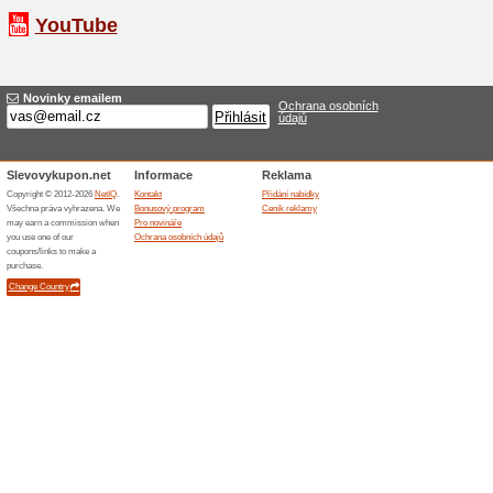
v Zooh
Kód plat
využít nej
Více o Fotbaltour.
Nakupování na Fotbaltour.c