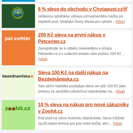
Aktuální slevy a akc
500 Kč sleva na náku
58% fungovalo
Akce
Chcete slevu na první nákup 
Zaregistrujte se k odběru new
výši 500 Kč. Navíc se jako prv