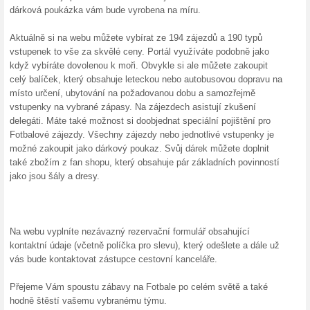
6 % sl
Veškerou
nejdelší p
200 Kč
Petcen
Zaregistr