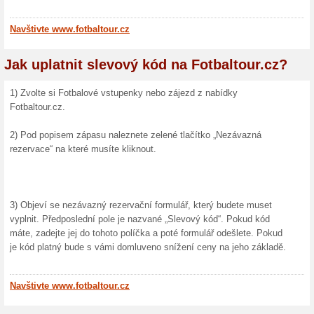
Petcenter
(
Více
)
Sleva 
Bezde
Tato akčn
omluvu za
10 % s