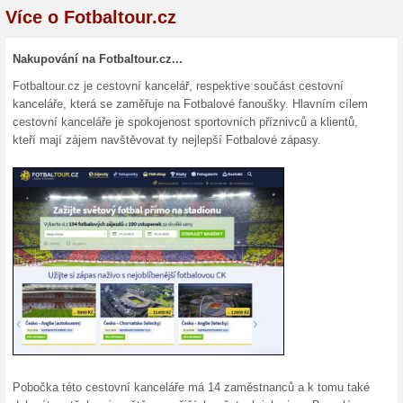
Dárkové poukazy na n
67% fungovalo
Akce
Chcete udělat svým blízkým či
dárkový poukaz do obchodu Fo
fotbalový zážitek. Kontaktujt
Podobné slevy a ak