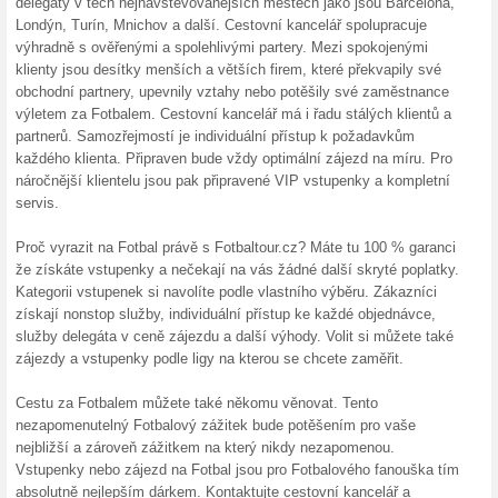
20 % s
Nakupte 
sortiment
(
Více
)
5 % na
Se slevou
Najděte si