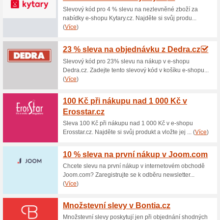
Aktuální slevy a akc
CWG a SQ zdarma od
100% fungovalo
Akce
Rádi dostáváte dárky? Od in
respektive dva dostanete. K
Dárek zdarma platí do rozdán