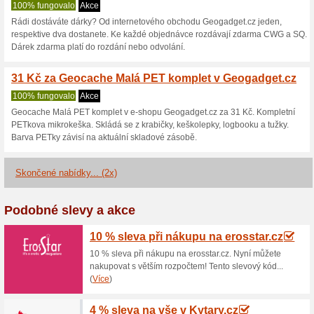
Geogadget.cz s
2 aktuální nabídky
2 skončen
Zobrazení:
Hlasován
Pokračovat na
geogadget.
Získávejte upozornění na no
kupóny do tohoto obchodu.
Př