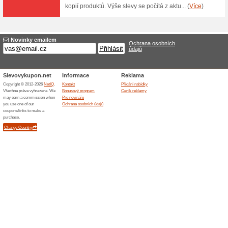
31 Kč za Geocache M
100% fungovalo
Akce
Geocache Malá PET komplet v
PETkova mikrokeška. Skládá se
Barva PETky závisí na aktuál
Skončené nabídky... (2x)