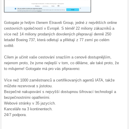
Levné cesty u Gotog
100% fungovalo
Akce
Hledáte-li letenky u Gotogate
společnostmi s nejlepšími ce
akční nabídky. Gotogate je je
online podnikaní s cestováním
Aplikace Gotogate o