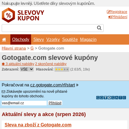
Nakupujte levněji. Ušetřet
Obchody
Slevy
Vz
Hlavní strana
>
G
> Gotoga