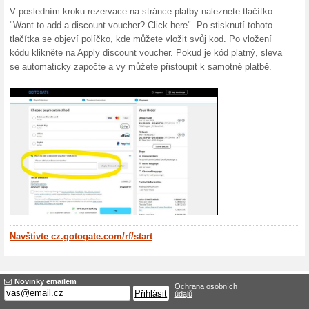
cestování. S více než 650 
jistotu, že najdete let, kter
více než 300 000 hotely, d
všech velikostí po celém sv
cesty. Vaše další dovolená je