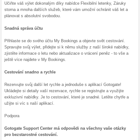
100% fungovalo
Akce
Získejte přístup ke svým reze
ZDARMA, NEJLEPŠÍ nabídky na
na jediném, snadno použiteln
Skončené nabídky... (2x)