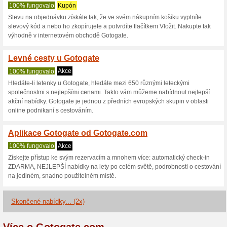
Gotogate.com s
3 aktuální nabídky
2 skončen
Zobrazení:
Hlasován
Pokračovat na
cz.gotogate
Získávejte upozornění na no
kupóny do tohoto obchodu.
Př