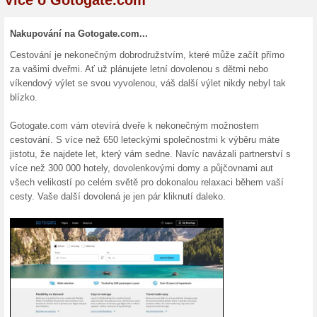
Aktuální slevy a akc
Sleva na zboží z Got
100% fungovalo
Kupón
Slevu na objednávku získáte t
slevový kód a nebo ho zkopíruj
výhodně v internetovém obch