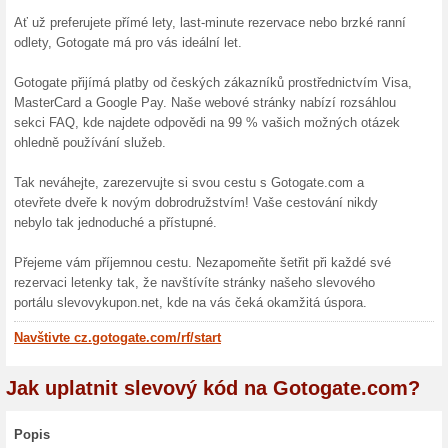
Více o Gotogate.
Nakupování na Gotogate.c
Cestování je nekonečným do
za vašimi dveřmi. Ať už plán
víkendový výlet se svou vyv
blízko.
Gotogate.com vám otevírá