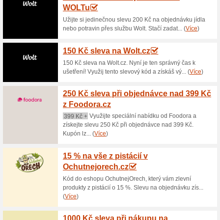
Aktuální slevy a akc
12 % při nákupu nad 
100% fungovalo
Kupón
Nakupte v e-shopu Hackfood.cz
svůj produkt a vložte jej do n
kupónu do kolonky v košíku a
nabídky na nákup v internet