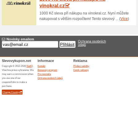
Možný zdarma osobní
100% fungovalo
Akce
Zboží objednané v internetov
vyzvednout na adrese Strojař
České Budějovice 2. Online b
Skončené nabídky... (2x)