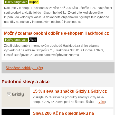
Hackfood.cz sl
2 aktuální nabídky
2 skončen
Zobrazení:
Hlasován
Pokračovat na
hackfood.c
Získávejte upozornění na no
kupóny do tohoto obchodu.
Př