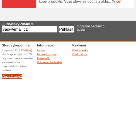
Doprava zdarma nad 
Hackovanisvendulko
71% fungovalo
Akce
Pokud je hodnota objednávky
Hackovanisvendulkou.cz nad 
služeb České pošty a PPL. Ví