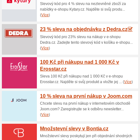
Aktuální slevy a akc
Návody na háčkování
Hackovanisvendulko
66% fungovalo
Akce
V e-shopu Hackovanisvendulk
to zcela zdarma. Návody se z
horní liště, anebo můžete kli