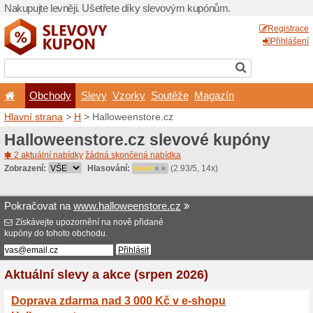
Nakupujte levněji. Ušetřet
Obchody
Slevy
Vz
Hlavní strana
>
H
> Hallowe