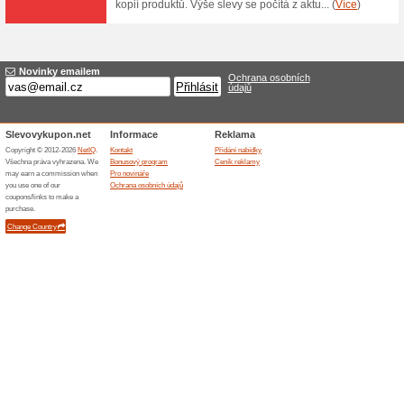
Jen 749 Kč za kostým
Halloweenstore.cz
63% fungovalo
Akce
Unisex kostým bílý duch v e-
Kostým je tvořen dlouhou bílou
vyprodání zásob nebo odvolá