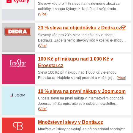
Aktuální slevy a akc
Doprava zdarma nad 
Halloweenstore.cz
64% fungovalo
Akce
Pokud objednané zboží v int
částku 3 000 Kč, za dopravu n
bezplatné dopravy a nakupte 