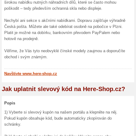
Sleva 20
svém náku
33 % s
Slevový 
interneto
150 Kč
Jabkol