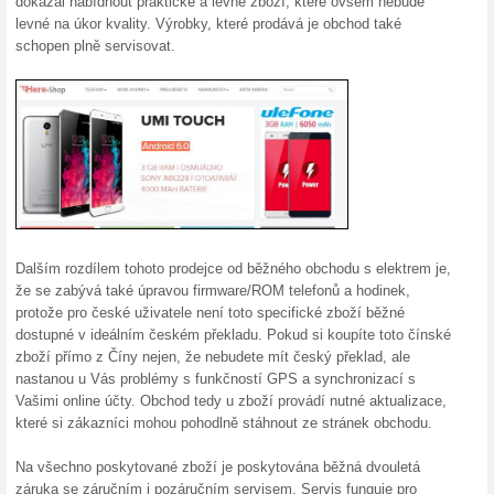
100% fungovalo
Akce
Na prodávané telefony poskytuj
telefony. Veškeré servisní úko
prováděny v České republice (v
náhradní díly.
Skončené nabídky... (5x)