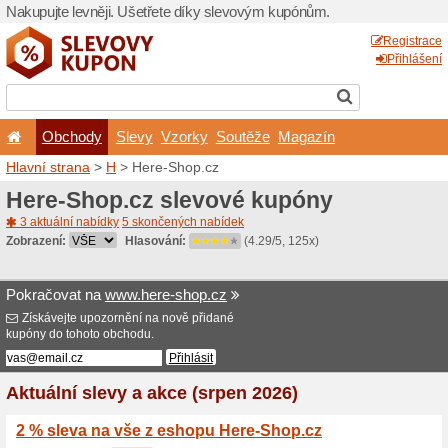
Nakupujte levněji. Ušetřet
Obchody
Slevy
Vz
Hlavní strana
>
H
> Here-S