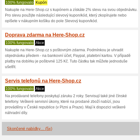
Here-Shop.cz s
3 aktuální nabídky
5 skončen
Zobrazení:
Hlasován
Pokračovat na
www.here-
Získávejte upozornění na no
kupóny do tohoto obchodu.
Př