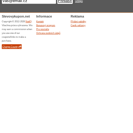
Nakupování na Here-Shop.c
Najít dnes obchod, který nej
se o tento obor zajímá a 
poradit je na českém interne
pouze jedním z více druhů s
elektrem. Here-shop.cz je j
telefony a hodinkami od čín
od roku 2009 a za tu dobu z