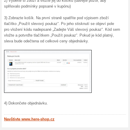
Chcete s
Jabkolevn
(
Více
)
10 % S
Tvrzen
10 % Sle
Připrav s