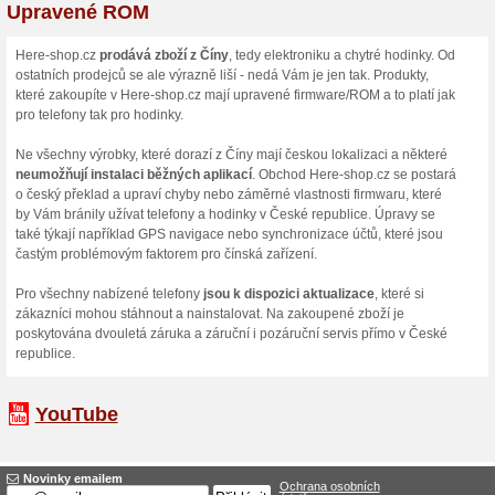
(
Více
)
6 % sl
Kód do e
6 %. Slev
Více o Here-Shop.