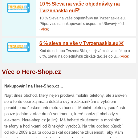
Doprava zdarma na H
100% fungovalo
Akce
Nakupte na Here-Shop.cz s p
objednávku předem - na bankov
platby na dobírku je poštovné
ušetřit.
Servis telefonů na H