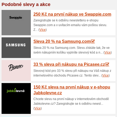
Aktuální slevy a akc
2 % sleva na vše z e
100% fungovalo
Kupón
Nakupte na Here-Shop.cz s k
Pro slevu použijte následující
opíšete v nákupním košíku do