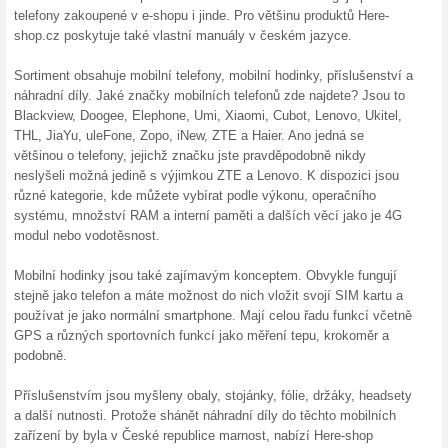
Podobné slevy a ak
250 Kč
Zaregistr
Swappie.
Z... (
Více
)
Sleva