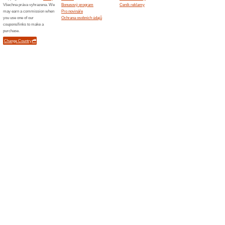
Podobné slevy a ak
Dopra
Doprava 
Vybrané 
Zkopírujte 
Sleva 