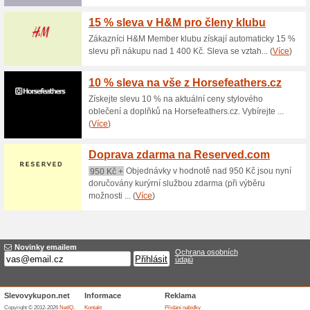
Aktuální slevy a akc
Doprava zdarma nad 
67% fungovalo
Akce
Pokud objednané zboží v int
částku 1 500 Kč, za dopravu n
1 - 3 pracovní dny od zaslání