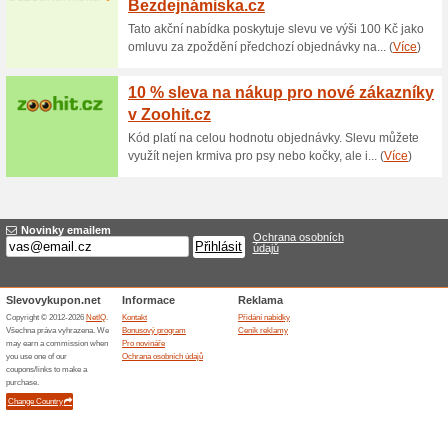
40 % sleva na Betony
Hokejsport.cz
100% fungovalo
Akce
Vybavení Betony Bauer Reacto
5 990 Kč (běžná cena 9 999
2000 JUNIOR je vhodná pro br
nabídka platí jen do vyprodán