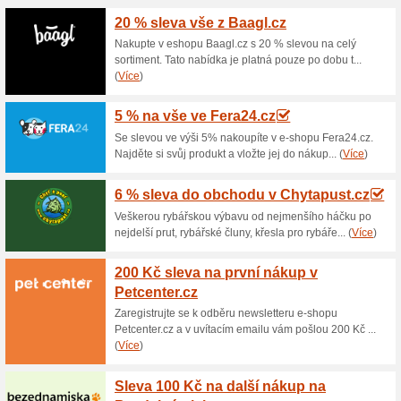
Aktuální slevy a akc
Doprava zdarma nad 5
100% fungovalo
Akce
Každý nákup, který přesáhne 
Hokejsport.cz dopravu zdarma
zůstává připraveno 5 pracovní
do e-shopu k prodeji).