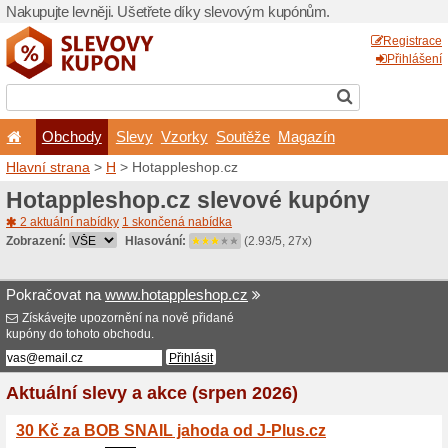
Nakupujte levněji. Ušetřet
Obchody
Slevy
Vz
Hlavní strana
>
H
> Hotapp