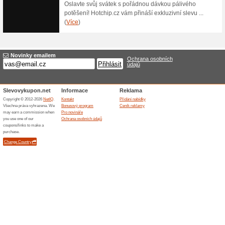
40 Kč za Sýrový snac
74% fungovalo
Akce
Křupavé kousky ochuceného s
bílkovin na 100 g výrobku. Be
vyprodání zásob či odvolání e
Skončené nabídky... (1x)