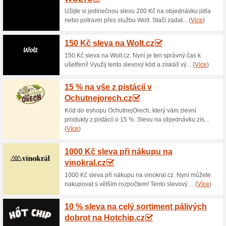
Aktuální slevy a akc
30 Kč za BOB SNAIL j
60% fungovalo
Akce
Když přijde mlsná..víte, jak n
bez cukru - pouze z pečené ov
jen do vyprodání zásob či odv