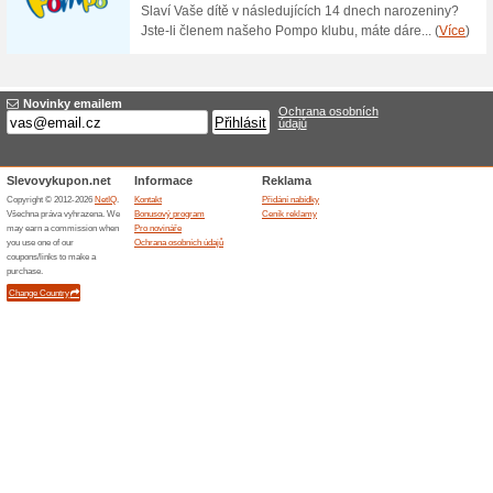
Doprava zdarma nad 2
100% fungovalo
Akce
Naplňte svůj nákupní košík v
nad 2 500 Kč a za dopravu ne
bezplatnou dopravu v obchodě
Skončené nabídky... (3x)