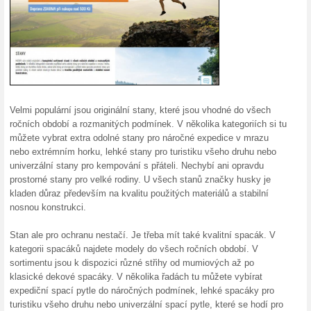
5 % sleva při nákupu na Husk
větším úsporám! Tento exkluzi
nákupu. Navštivte naše webov
nabídek. Sdílejte tento kód s 
díky našemu slevovému portá
10 % na nezlevněné z
Huskycz.cz
100% fungovalo
Kupón