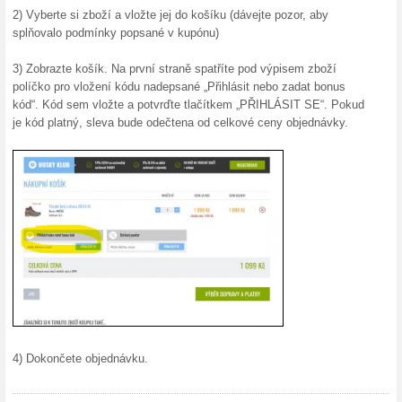
Garance nejnižší cen
100% fungovalo
Akce
Na Huskycz.cz garantují jako
trhu. Pokud objevíte u konkur
stejnou cenu! Pokud jste našli
formulář odkaz na uvedenou 
Dárkové poukazy na 