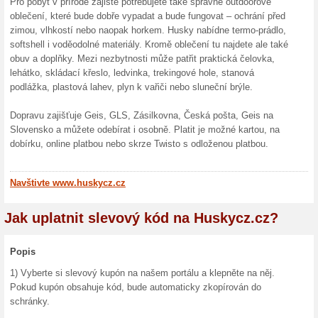
Nakoupíte tak výhodně a ušetř
Batoh MAREL zdarma 
Huskycz.cz
100% fungovalo
Akce
V internetovém obchodě Husk
při nákupu nad 3999 Kč. Pro 
Nakoupíte tak výhodně a k tom