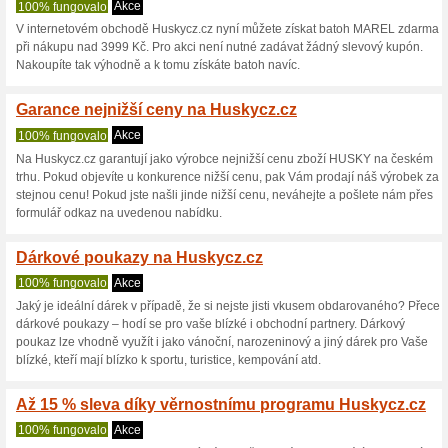
10 % sleva na značk
100% fungovalo
Kupón
Využijte speciální slevový kó
HUSKY. Ideální příležitost pr
doplňků za výhodnější ceny. 
abyste si užili lepší cenu na k