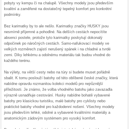
Sleva 10 % na nezlevněné zbo
získáte tak, že do svého nákup
tlačítkem Vložit. Nakoupíte ta
5 % na zlevněné zbož
100% fungovalo
Kupón
5 % na zlevněné zboží jiných 
svého nákupního košíku vložíte