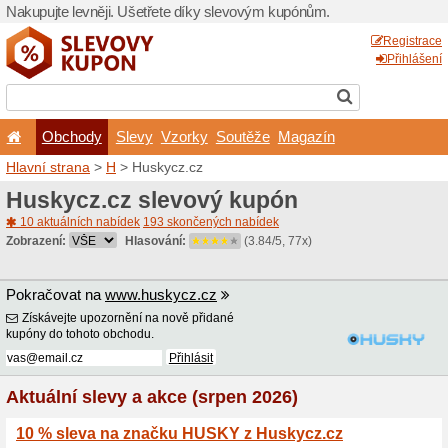
Nakupujte levněji. Ušetřet
Obchody
Slevy
Vz
Hlavní strana
>
H
> Huskyc