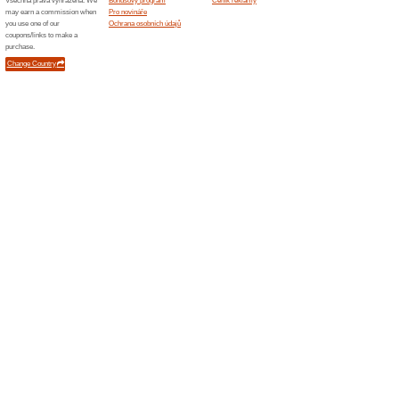
Registrujte se do Husky klubu
slevami kdykoli 24h denně, 12
Získáte také 15% slevu na ne
Členství je zcela zdarma bez j
Skončené nabídky... (193x
Více o Huskycz.cz