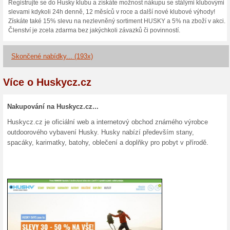
15 % sleva na všechn
Kupón
Sleva -15 % na všechny boty 
získáte tak, že do svého nákup
tlačítkem Vložit. Nakoupíte ta
5 % sleva při nákupu
100% fungovalo
Kupón