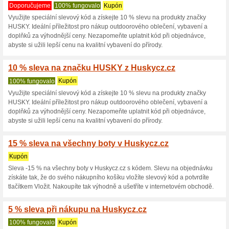
Huskycz.cz sle
10 aktuálních nabídek
193 s
Zobrazení:
Hlasován
Pokračovat na
www.husky
Získávejte upozornění na no
kupóny do tohoto obchodu.
Př