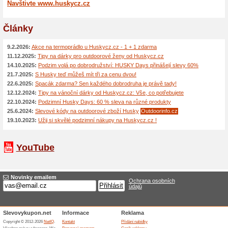
100% fungovalo
Akce
Jaký je ideální dárek v případ
dárkové poukazy – hodí se pro
poukaz lze vhodně využít i ja
blízké, kteří mají blízko k spor
Až 15 % sleva díky 
100% fungovalo
Akce