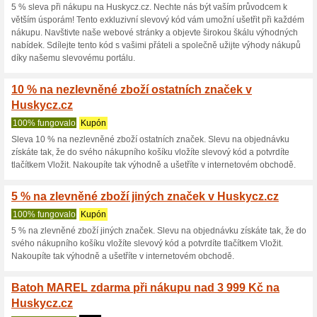
Aktuální slevy a akc
10 % sleva na značk
Doporučujeme
100% fungov
Využijte speciální slevový kó
HUSKY. Ideální příležitost pr
doplňků za výhodnější ceny. 
abyste si užili lepší cenu na k