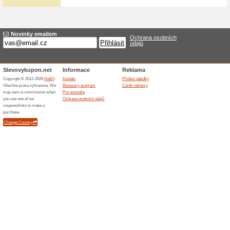
Dárkové poukazy na I
100% fungovalo
Akce
V internetovém obchodě Iboxik
ideální dárek k narozeninám, 
zaměstnance. Poukaz není mož
Podobné slevy a ak