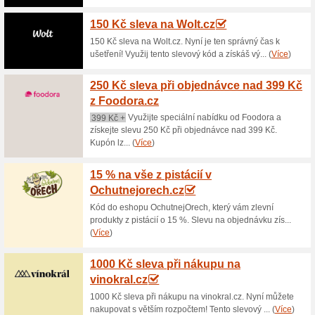
Aktuální slevy a akc
Doprava zdarma na Ib
100% fungovalo
Akce
Nakupte v internetovém obcho
objednávky budete mít zdarma
Prahu je doručení již všude p