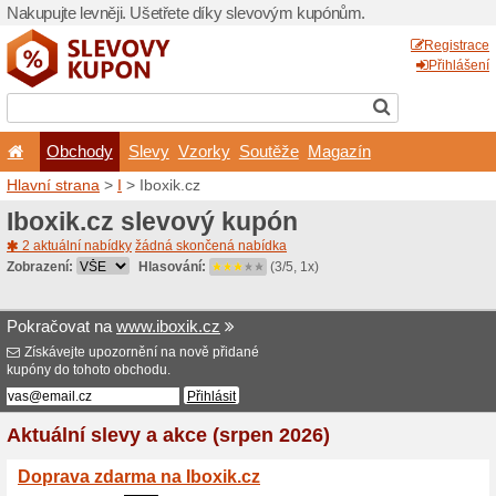
Nakupujte levněji. Ušetřet
Obchody
Slevy
Vz
Hlavní strana
>
I
> Iboxik.c