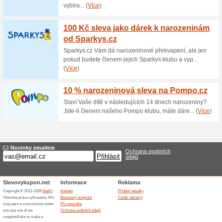
Aktuální slevy a akc
Chyba!
Tato kategorie bohužel neobsahuje
Navštivte www.inethracky.cz
Přidání nabídky
Podobné slevy a ak