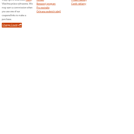
Možný zdarma osobní
100% fungovalo
Akce
Zboží objednané v internetov
vyzvednout na adrese: Infokrá
Bližší info o dopravě na Infokr
Dárkový poukaz na ná
100% fungovalo
Akce