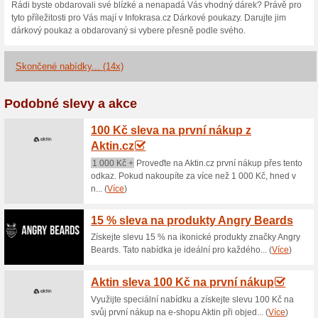
Aktuální slevy a akc
Sleva a soutěž o ročn
100% fungovalo
Kupón
Nakupte Praxis v hodnotě nad
můžete uskutečnit online na i
(Maiselova 58/7). Každá spl
soutěže - není nutná žádná da