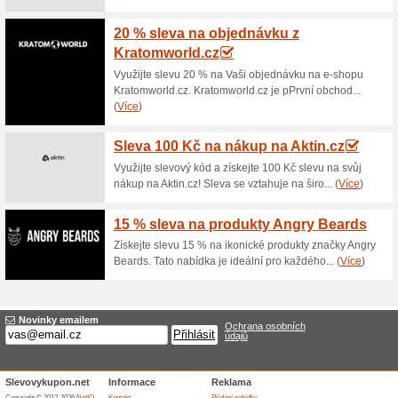
2. 2026.
Doprava zdarma nad 3
100% fungovalo
Akce
Nakupování online v obchodě 
nákupech nad 3 000 Kč jsou 
Neplaťte tak zbytečně poštovn