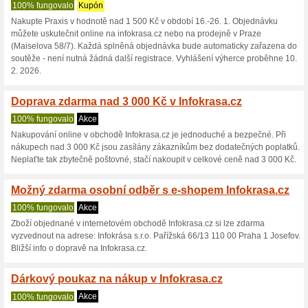
Infokrasa.cz s
4 aktuální nabídky
14 skonče
Zobrazení:
Hlasován
Pokračovat na
infokrasa.c
Získávejte upozornění na no
kupóny do tohoto obchodu.
Př