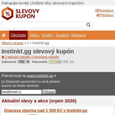
Nakupujte levněji. Ušetřet
Obchody
Slevy
Vz
Hlavní strana
>
I
> Instinkt.