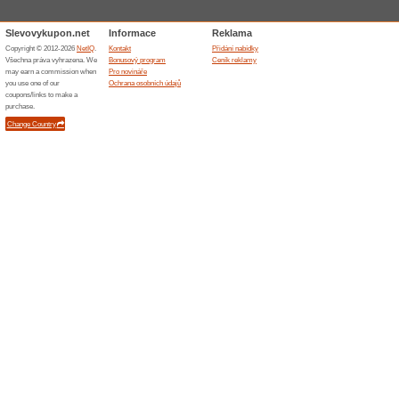
Podobné slevy a ak
100 Kč
Aktin.
1 000 Kč
odkaz. Po
n... (
Více
)