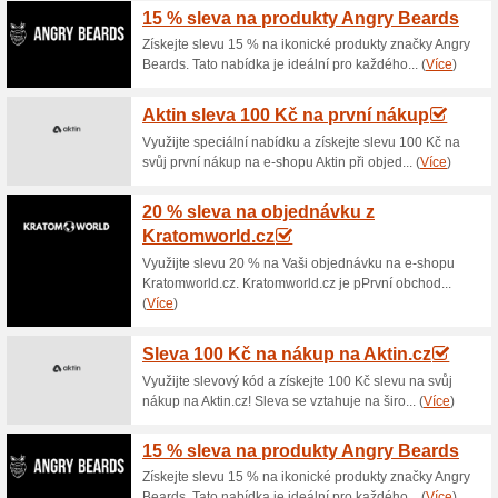
Aktuální slevy a akc
Doprava zdarma nad 1
100% fungovalo
Akce
Nakupování online v obchodě 
nákupech nad 1 500 Kč jsou 
Neplaťte tak zbytečně poštovn