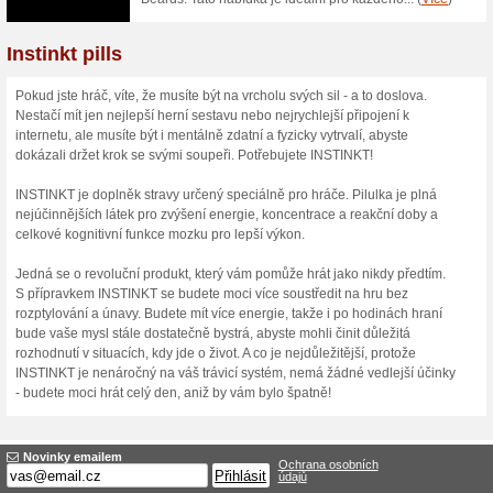
INSTINKT GG Sticker 
100% fungovalo
Akce
Chcete dárek? Od internetové
každé objednávce přidávají m
rozdání nebo odvolání e-shopu
Skončené nabídky... (2x)