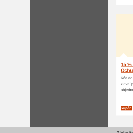
15 % 
Ochu
Kód do
zlevní 
objedná
kupón