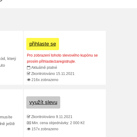
přihlaste se
Pro zobrazení tohoto slevového kupónu se
ód, který
prosím přihlaste/zaregistrujte.
uto
Aktuálně platné
Zkontrolováno 15.11.2021
216x zobrazeno
využít slevu
Zkontrolováno 9.11.2021
emusíte
Min. cena objednávky: 2 000 Kč
ně ještě
157x zobrazeno