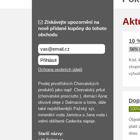
Akt
Získávejte upozornění na
nově přidané kupóny do tohoto
obchodu
10 
56% 
Přihlásit
Kód, k
zkopí
Ochrana osobních údajů
výhod
Prodej prvotřídních Chorvatských
produktů jako např. Chorvatský pršut
(chorvatské prosciutto ), domácí Ajvar,
Dop
olivové oleje z Dalmacie a Istrie, dále
také nejoblíbenější Pažský sýr,
100%
minerální voda Jamnica a Jana voda i
Objed
velmi oblíbené Cedevita nápoje.
plati
Starší názvy:
dnes.
• Hr-Eshop.cz