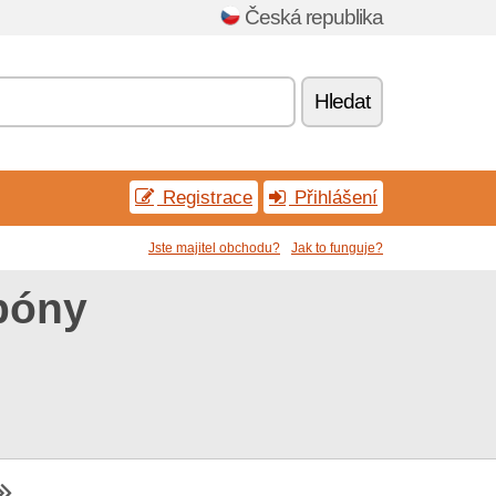
Česká republika
Hledat
Registrace
Přihlášení
Jste majitel obchodu?
Jak to funguje?
póny