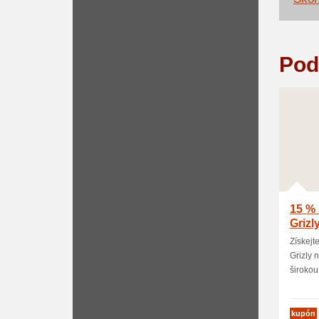
Pod
15 % 
Grizl
Získejt
Grizly 
širokou 
kupón