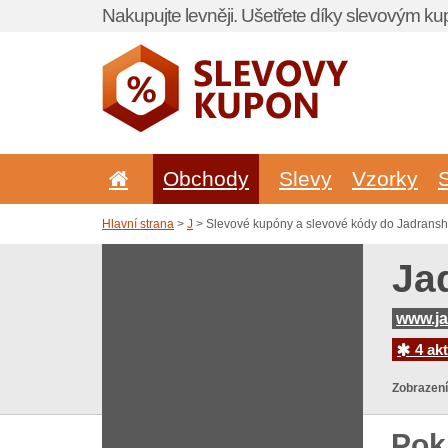
Nakupujte levněji. Ušetřete díky slevovým k
Obchody
Slevy
Vzorky
Hlavní strana
>
J
> Slevové kupóny a slevové kódy do Jadransh
Ja
www.ja
4 akt
Zobrazení
Pok