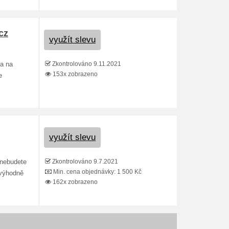
cz
využít slevu
Zkontrolováno 9.11.2021
ma na
153x zobrazeno
e
využít slevu
Zkontrolováno 9.7.2021
 nebudete
Min. cena objednávky: 1 500 Kč
 výhodně
162x zobrazeno