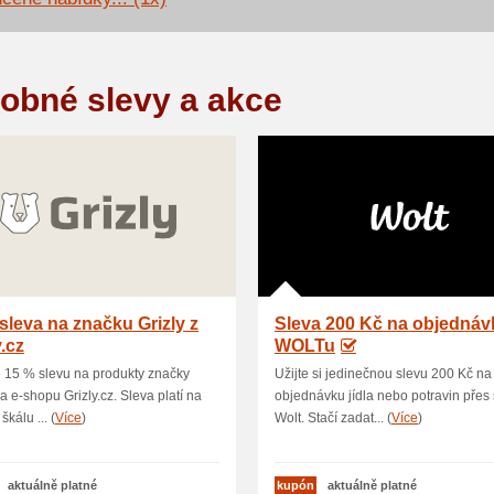
obné slevy a akce
sleva na značku Grizly z
Sleva 200 Kč na objednáv
y.cz
WOLTu
e 15 % slevu na produkty značky
Užijte si jedinečnou slevu 200 Kč na
na e-shopu Grizly.cz. Sleva platí na
objednávku jídla nebo potravin přes
škálu ... (
Více
)
Wolt. Stačí zadat... (
Více
)
aktuálně platné
kupón
aktuálně platné