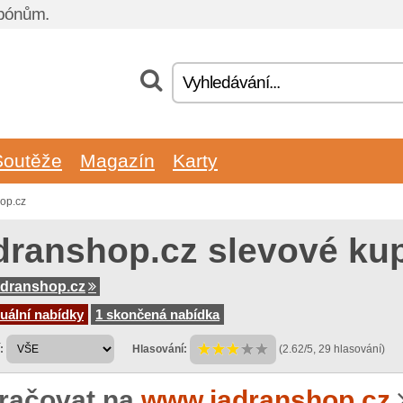
upónům.
Soutěže
Magazín
Karty
op.cz
dranshop.cz slevové ku
dranshop.cz
uální nabídky
1 skončená nabídka
:
Hlasování:
(2.62/5, 29 hlasování)
račovat na
www.jadranshop.cz