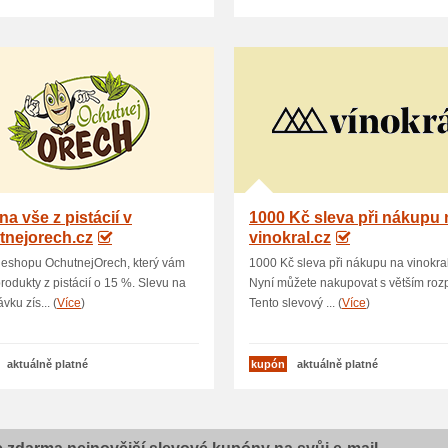
na vše z pistácií v
1000 Kč sleva při nákupu 
tnejorech.cz
vinokral.cz
 eshopu OchutnejOrech, který vám
1000 Kč sleva při nákupu na vinokral
produkty z pistácií o 15 %. Slevu na
Nyní můžete nakupovat s větším roz
vku zís... (
Více
)
Tento slevový ... (
Více
)
aktuálně platné
kupón
aktuálně platné