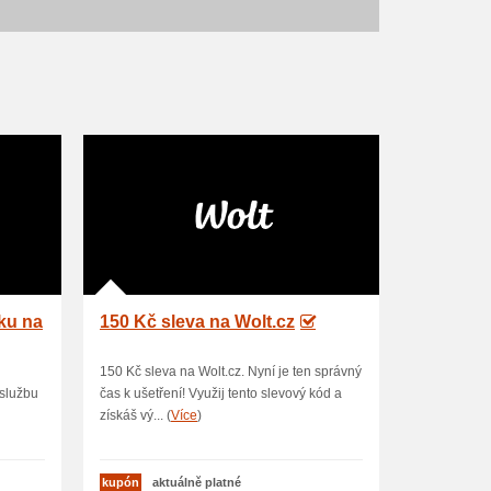
ku na
150 Kč sleva na Wolt.cz
150 Kč sleva na Wolt.cz. Nyní je ten správný
 službu
čas k ušetření! Využij tento slevový kód a
získáš vý... (
Více
)
kupón
aktuálně platné