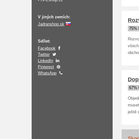
V jiných zemích:
Roz
Jadranshop.sk
75% 
Rozvo
Sdílet:
všech
Facebook
obcho
Twitter
LinkedIn
Pinterest
WhatsApp
Dop
67% 
Objed
muset
ještě 
Skon