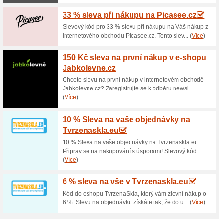
Aktuální slevy a akc
Akce Schneider s dá
100% fungovalo
Akce
Právě teď můžete v interneto
produktům poukázky na benzín
Akční nabídka platí do odvolán