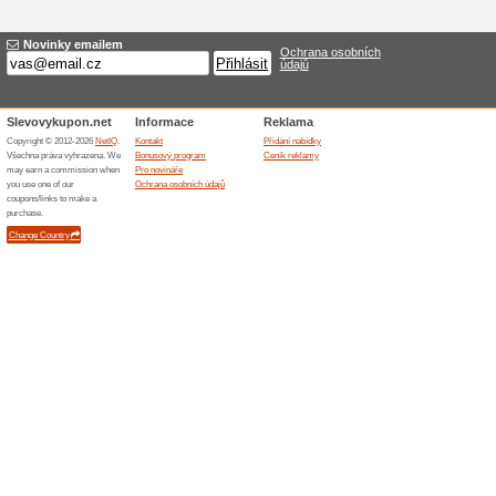
Akce na LED žárovky 
100% fungovalo
Akce
LED zdroje PHILIPS nyní v in
neuvěřitelné akční ceny! Nabí
Akční nabídka platí jen do vyp
Podobné slevy a ak