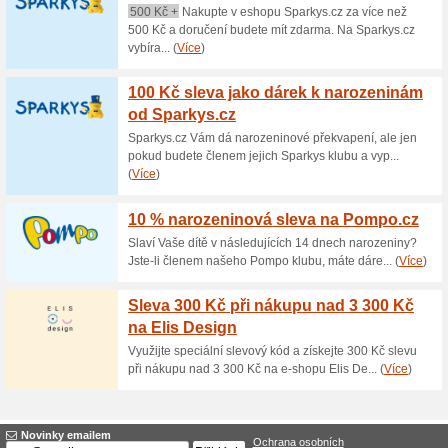
Aktuální slevy a akc
Jen 790 Kč na kabáte
78% fungovalo
Akce
Klobouk do deště Bucket Hat
materiálu pláštěnkoviny 200
bavlněného úpletu 220g/m2, s
jen do vyprodání zásob nebo 