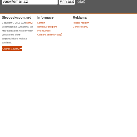
Skončené nabídky... (1x)
Podobné slevy a ak
20 % n
Kupon do
objednáv