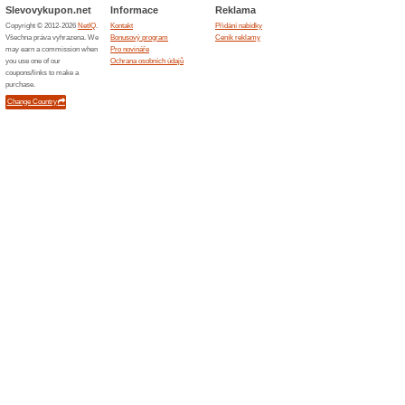
Nakupování na Kkkolagen.c
Kkkolagen.cz: Obchod plný 
Pokud toužíte po kvalitní k
kolagenem, není nic lepšího
Kkkolagen.cz. Tento vynikaj
které vám pomohou zlepšit st
článku vám představíme, j