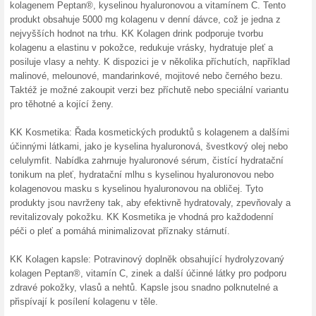
Jen 190 Kč za dárkov
100% fungovalo
Akce
Luxusní dárkové balení pro o
bez starostí. V e-shopu Kkkol
vyprodání zásob nebo odvolá
Skončené nabídky... (20x)