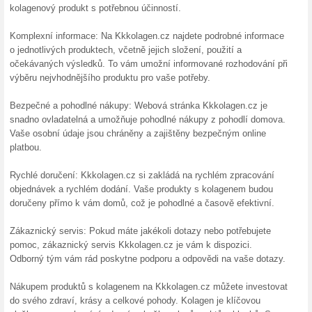
15 % s
Získejte 
Beards. T
Aktin 
Využijte 
svůj prvn