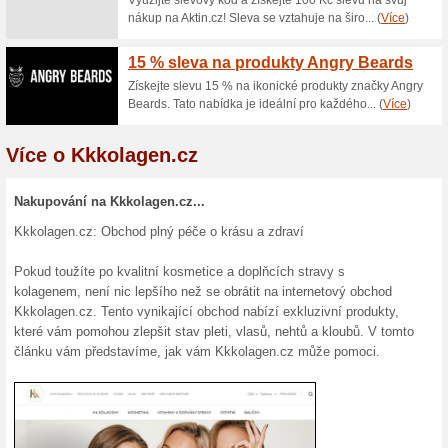
Využijte slevu 20 % na produ
péči. Stačí při nákupu zadat 
platí na celý sortiment a přin
výhodnou cenu. Nepropásněte t
20 % sleva z nákupu 
100% fungovalo
Kupón
Slevový kód pro 20 % slevu z