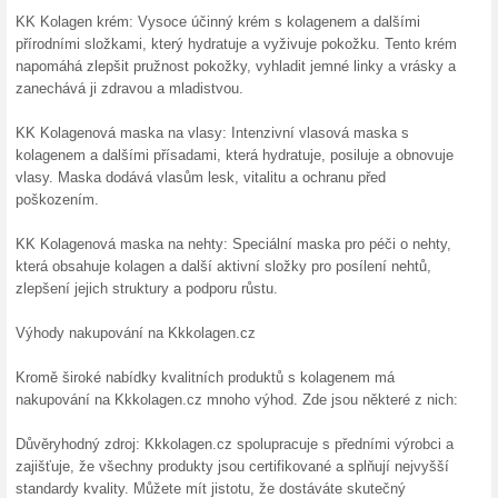
Podobné slevy a ak
100 Kč
Aktin.
1 000 Kč
odkaz. Po
n... (
Více
)