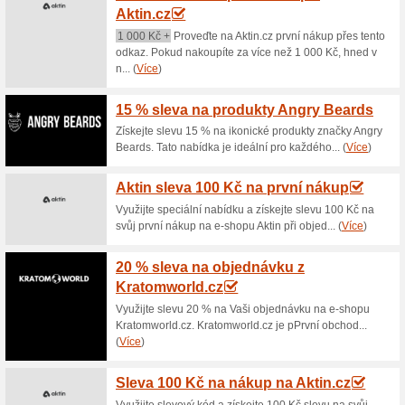
20 % sleva z nákupu 
100% fungovalo
Kupón
Slevový kód pro 20 % slevu z
získat výhodu tohoto jedineč
podle dále uvedených pokynů 
20 % sleva na KKKol
100% fungovalo
Kupón