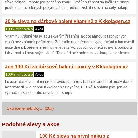
Aktuální slevy a akc
20 % sleva na zboží 
Víkendové slevy
100% fungo
Slevu na objednávku získáte t
slevový kód a potvrdíte tlačít
internetovém obchodě Kkkola