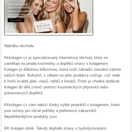
získat výhodu tohoto jedineč
podle dále uvedených pokynů 
20 % sleva na dárkov
100% fungovalo
Akce
Vitamíny Krásné vlasy jsou s
vlasů bez známek poškození.
ještě dnes. Dopřejte si jen to
tak zdraví a krásu svých vlasů