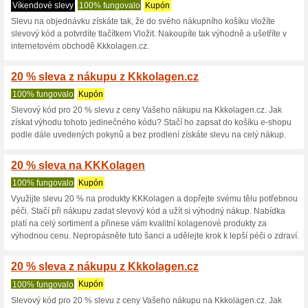
Kkkolagen.cz s
6 aktuálních nabídek
20 skon
Zobrazení:
Hlasován
Pokračovat na
www.kkkol
Získávejte upozornění na no
kupóny do tohoto obchodu.
Př