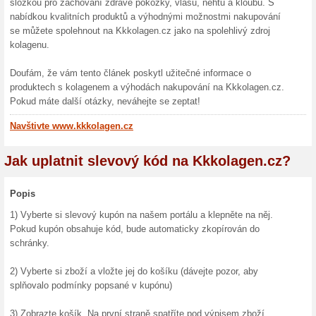
20 % s
Kratom
Využijte
Kratomwor
(
Více
)
Sleva 
Využijte 