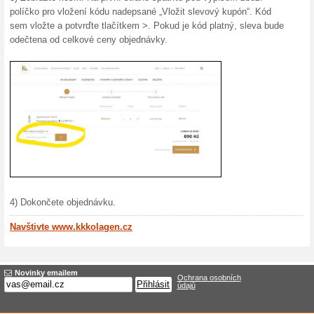
nákup na 
15 % s
Získejte 
Beards. T
Více o Kkkolagen.