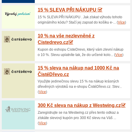
Aktuální slevy a akc
Akční nabídka kober
100% fungovalo
Akce
V e-shopu Koberce1.cz koupíte
(platí jen do vyprodání zásob
ODETT: koberec typu mikrofib
vzorem. Koberce mají vynikajíc