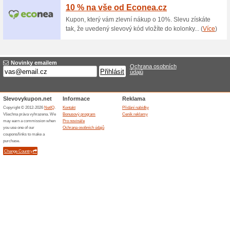
příjemné a měkoučké na dotek.
3 000 Kč sleva na ku
240x330
100% fungovalo
Akce
Kusový koberec Shaggy Berta
slevou. Je zakončen po obou 
se skvěle hodit do jakéhokoliv