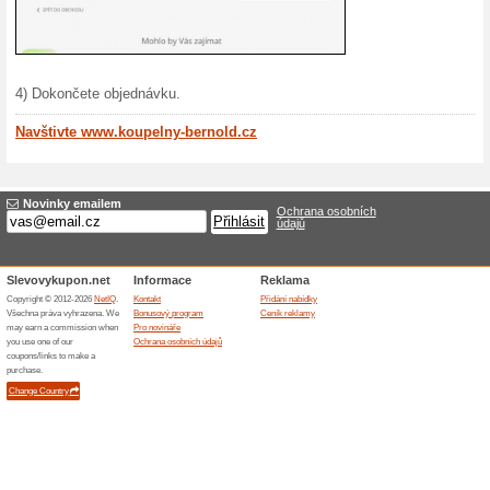
dřevěných
(
Více
)
300 Kč
Zaregistr
získáte s
(
Více
)