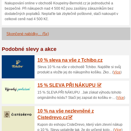
Aktuální slevy a akc
2 % sleva na Ravak, 
Bernold.cz
100% fungovalo
Kupón
Slevový kupón na Ravak, Poly
ve svém nákupním košíku vlož
následně odečtena. Neváhejte