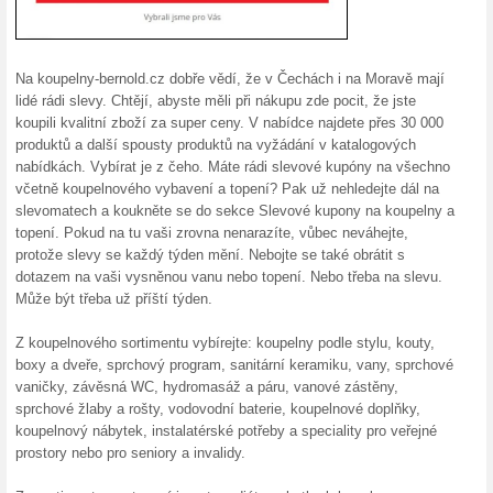
Nakupování online v obchodě
bezpečné. Při nákupech nad 4
dodatečných poplatků. Neplaťt
celkové ceně nad 4 500 Kč.
Skončené nabídky... (5x)
Podobné slevy a ak