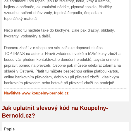
10 % s
Sleva 10 
produkt a
15 % 
15 % SLE
origináln