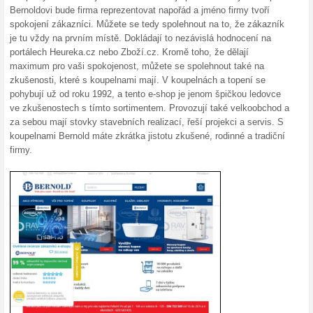
Výprodej na Koupeln
100% fungovalo
Akce
V eshopu s koupelnami Koupel
Výprodej. Naleznete zde mnoh
zvýhodněnou cenu jen do vyp
Doprava zdarma nad 
100% fungovalo
Akce