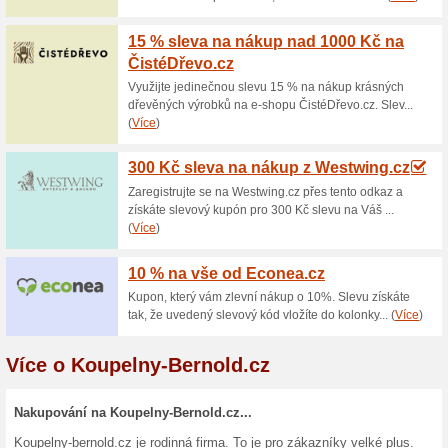
shopu Koupelny-Bernold.cz.
Sleva na vybrané zbo
100% fungovalo
Kupón
Slevu na objednávku získáte t
slevový kód a potvrdíte tlačít
internetovém obchodě www.Ko