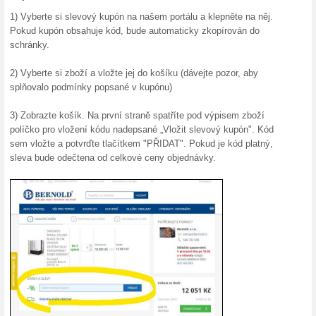
10 % n
Cisted
Kupon do
o 10 %. S
15 % s
ČistéD
Využijte