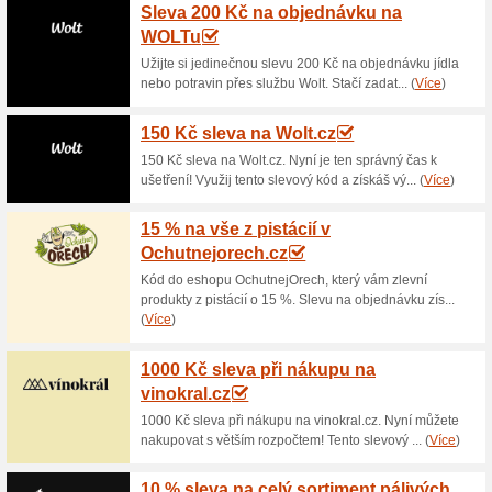
Aktuální slevy a akc
Doprava zdarma nad 1
100% fungovalo
Akce
Nakupte v e-shopu Kralovstvi
platit. Vždy čerstvé koření, by
tento sortiment je dostupný 
si jej před zakoupením důklad