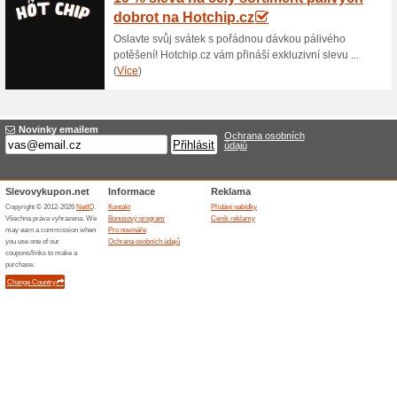
Ořechy a laskominy z 
100% fungovalo
Akce
I mlsání může být zdravé, su
nesolené oříšky jsou vhodné i
zahřešit, pak jsou třeba bru
čokoládové dobroty v kornout